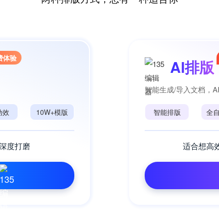
费体验
AI排版
智能生成/导入文档，A
动效
10W+模版
智能排版
全
深度打磨
适合想高