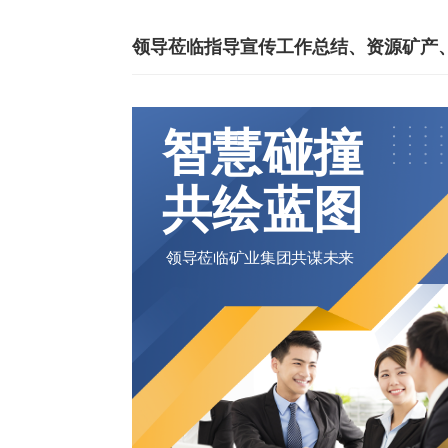
智慧碰撞
共绘蓝图
领导莅临矿业集团共谋未来