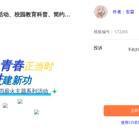
作者：安霖
五四青年节庆祝活动、校园教育科普、简约商务通用、蓝色模板
模板编号： 172265
投诉
手机
青春
正当时
进
建新功
四薪火主题系列活动
立即
使用135