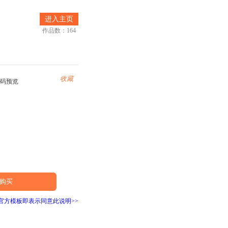
进入主页
作品数：164
收藏
扫码预览
购买
非官方模板即表示同意此说明>>