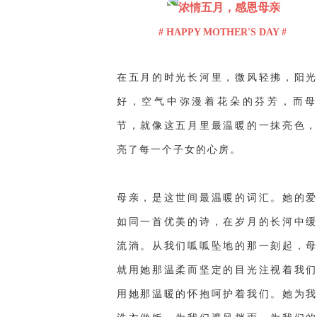
浓情五月，感恩母亲
#
HAPPY MOTHER'S DAY
#
在五月的时光长河里，微风轻拂，阳
好，空气中弥漫着花朵的芬芳，而母
节，就像这五月里最温暖的一抹亮色
亮了每一个子女的心房。
母亲，是这世间最温暖的词汇。她的
如同一首优美的诗，在岁月的长河中
流淌。从我们呱呱坠地的那一刻起，
就用她那温柔而坚定的目光注视着我
用她那温暖的怀抱呵护着我们。她为