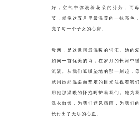
好，空气中弥漫着花朵的芬芳，而母
节，就像这五月里最温暖的一抹亮色
亮了每一个子女的心房。
母亲，是这世间最温暖的词汇。她的
如同一首优美的诗，在岁月的长河中
流淌。从我们呱呱坠地的那一刻起，
就用她那温柔而坚定的目光注视着我
用她那温暖的怀抱呵护着我们。她为
洗衣做饭，为我们遮风挡雨，为我们
长付出了无尽的心血。