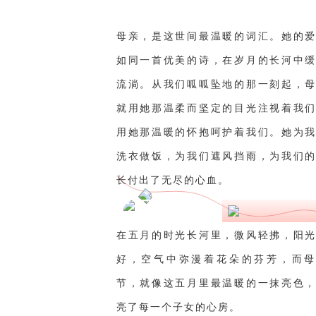
母亲，是这世间最温暖的词汇。她的
如同一首优美的诗，在岁月的长河中
流淌。从我们呱呱坠地的那一刻起，
就用她那温柔而坚定的目光注视着我
用她那温暖的怀抱呵护着我们。她为
洗衣做饭，为我们遮风挡雨，为我们
长付出了无尽的心血。
在五月的时光长河里，微风轻拂，阳
好，空气中弥漫着花朵的芬芳，而母
节，就像这五月里最温暖的一抹亮色
亮了每一个子女的心房。