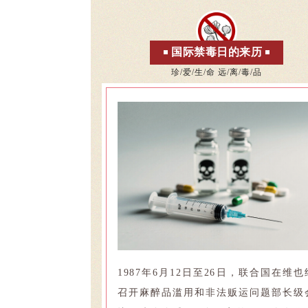
国际禁毒日的来历
珍/爱/生/命 远/离/毒/品
1987年6月12日至26日，联合国在维也
召开麻醉品滥用和非法贩运问题部长级