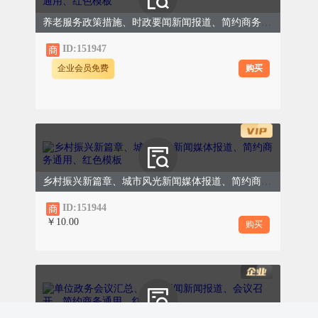
区发展的“领路人”。
养老服务政策措施、时政要闻新闻报道、简约商务通用、红色模板
他要求大家要不断加强学习、提升能力，努力
ID:151947
成为业务精通、作风过硬的优秀社工。同时，
购买
企业会员免费
要善于团结带领社区居民和志愿者队伍，共同
推动社区各项工作的开展。
最后，吴书记强调了修身意识的重要性。他指
出，作为社工，不仅要具备扎实的业务能力和
良好的工作作风，还要注重个人品德修养和职
乡村振兴新篇章、城市风光新闻媒体报道、简约商务通用、红色模板
业道德建设。
ID:151944
￥10.00
他要求大家要时刻保持清醒头脑，坚守底线、
购买
不越红线，做到清正廉洁、公道正派。同时，
要积极传播正能量、弘扬新风尚，为社区居民
树立良好的榜样。