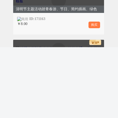
清明节主题活动踏青春游、节日、简约插画、绿色模板
ID:171163
￥8.00
购买
2
0
用心灵感受自然
午后阳光明媚，同学们围坐在草地上，开启“春
清明春假踏青攻略指南旅行、简约卡通、绿色模板
日手作”时光。捡拾花瓣落叶，拼成一幅幅生动
ID:171162
的贴画；用枝条编成花环，更有趣的是植物拓
￥8.00
购买
印，敲一敲，叶脉的纹路便留在布上，把春天印
进了作品里，自然之美与童真创意悄然相融。
春假清明节放假通知、春天踏青春游研学、文明祭扫、校园幼儿园、卡通儿童、绿色模板