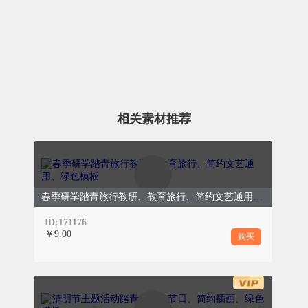
1
0
用脚步丈量春野
三月春光正好，阳光小学的学生们走出校园，来
到郊野自然公园，在老师的陪伴下开启一场春日
相关素材推荐
研学之旅。沿着林间小径，同学们一路观察、一
路惊喜。走进大自然的课堂，用眼睛发现美好，
用心灵感受大自然的生机。
春季研学踏青旅行教研、教育旅行、简约文艺通用、绿色模板
ID:171176
￥9.00
购买
走进春天