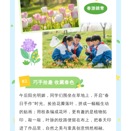
春游踏青
2
0
巧手拾趣 收藏春色
午后阳光明媚，同学们围坐在草地上，开启“春
日手作”时光。捡拾花瓣落叶，拼成一幅幅生动
的贴画；用枝条编成花环，更有趣的是植物拓
印，敲一敲，叶脉的纹路便留在布上，把春天印
进了作品里，自然之美与童真创意悄然相融。