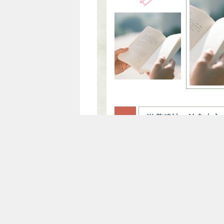
0
2
滋养精神，治愈内心
当下的我们，常常被快节奏的
被焦虑和浮躁包围。而读书，
灵的一方净土。在静谧的时光
本书，沉浸在文字的世界中，
都会被温柔抚平，所有的迷茫
治愈。