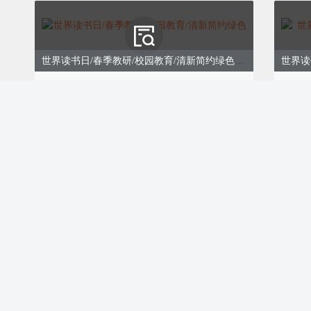
世界读书日/春季教研/校园教育/清新简约绿色模板
ID:171723
ID:17
￥9.00
￥9.0
购买
世界读书日活动丨高校大学丨简约丨绿色
0
3
提升修养，塑造自己
ID:171712
ID:17
￥8.00
购买
“腹有诗书气自华”，读书是
￥9.0
效的自我提升方式。通过读书
学习他人的智慧与经验，修炼
品格；可以积累丰富的知识与