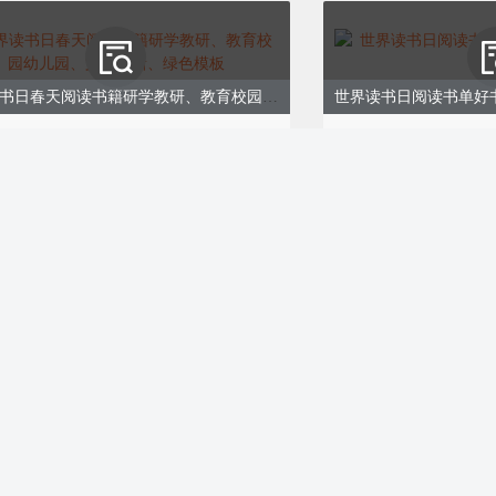
世界读书日春天阅读书籍研学教研、教育校园幼儿园、文艺清新、绿色模板
世界读书日阅读书单好
1721
ID:171720
0
￥8.00
购买
五四青年节青春正当时飞扬的青春企业教育校园简约绿色模板
世界读书日甄选书单推
1711
ID:171708
最廉价、最高
0
购买
企业会员免费
，我们可以
心性、涵养
词汇，提升