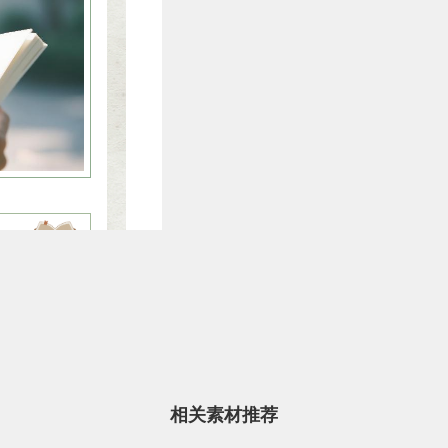
生活裹挟，
正是安放心
里，捧起一
所有的喧嚣
都会被慢慢
相关素材推荐