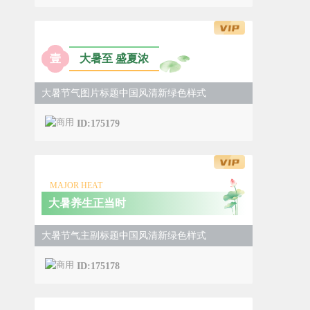
三伏贴 温阳散寒
三伏贴是冬病夏治经典、普及的理疗方式，遵
循“天人相应”中医原理，将特制温性中药膏剂，
壹
大暑至 盛夏浓
贴敷于人体穴位之上。借助三伏天阳气助力，药
大暑节气图片标题中国风清新绿色样式
物可透过毛孔渗透经络、脏腑，起到温肺散寒、
健脾益气、温通经络、固本扶正的作用。
ID:175179
MAJOR HEAT
大暑养生正当时
大暑节气主副标题中国风清新绿色样式
ID:175178