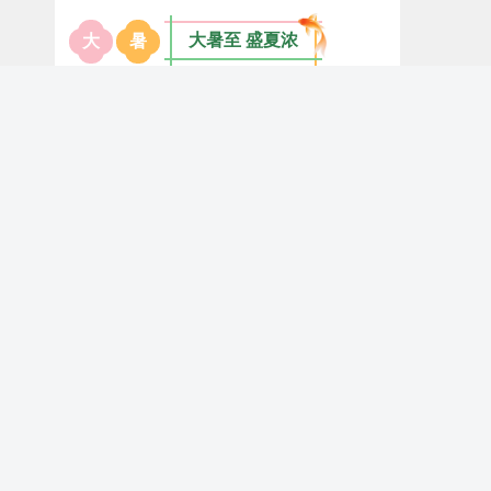
大暑至 盛夏浓
大
暑
遵循天人相应原理
大暑节气图片标题中国风清新绿色样式
ID:175177
适宜人群：
过敏性鼻炎、反复咳喘、慢性咽炎、
脾胃虚寒、宫寒体寒、关节怕冷疼痛、免疫力低
下人群。
注意事项：
贴敷期间忌食生冷、辛辣、海鲜，避
大暑养生正当时
免热水烫洗贴敷部位，皮肤破损、孕妇、婴幼儿
等需遵医嘱使用。
大暑节气图片标题中国风清新绿色样式
ID:175176
针
灸
调
理
0
1