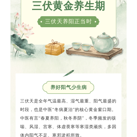
三伏黄金养生期
三伏天养阳正当时
养好阳气少生病
三伏天是全年气温最高、湿气最重、阳气最盛的
时段，也是中医“冬病夏治”的核心黄金窗口期。
中医有言“春夏养阳，秋冬养阴”，冬季频发的咳
喘、风湿、宫寒、体虚畏寒等寒湿类顽疾，多因
体内阳气不足、寒邪淤积所致。