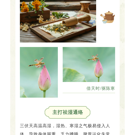
借天时/驱陈寒
主打祛湿通络
三伏天高温高湿，湿热、寒湿之气极易侵入人
体，导致身体困重、乏力嗜睡、脾胃运化失常、