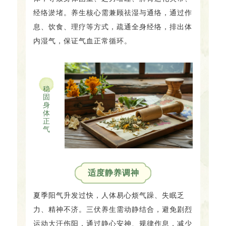
经络淤堵。养生核心需兼顾祛湿与通络，通过作
息、饮食、理疗等方式，疏通全身经络，排出体
内湿气，保证气血正常循环。
稳
固
身
体
正
气
适度静养调神
夏季阳气升发过快，人体易心烦气躁、失眠乏
力、精神不济。三伏养生需动静结合，避免剧烈
运动大汗伤阳，通过静心安神、规律作息，减少