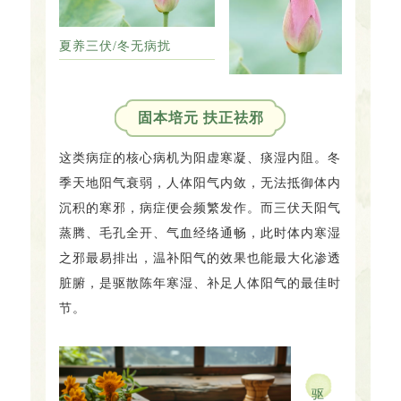
夏养三伏/冬无病扰
固本培元 扶正祛邪
这类病症的核心病机为阳虚寒凝、痰湿内阻。冬
季天地阳气衰弱，人体阳气内敛，无法抵御体内
沉积的寒邪，病症便会频繁发作。而三伏天阳气
蒸腾、毛孔全开、气血经络通畅，此时体内寒湿
之邪最易排出，温补阳气的效果也能最大化渗透
脏腑，是驱散陈年寒湿、补足人体阳气的最佳时
节。
驱