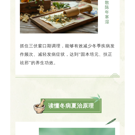
散
陈
年
寒
湿
抓住三伏窗口期调理，能够有效减少冬季疾病发
作频次、减轻发病症状，达到“固本培元、扶正
祛邪”的养生功效。
读懂冬病夏治原理