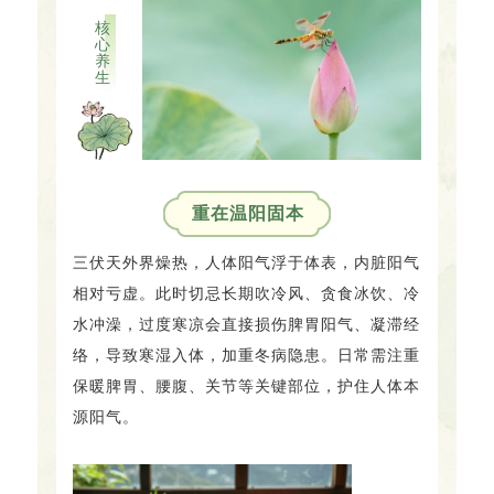
核
心
养
生
重在温阳固本
三伏天外界燥热，人体阳气浮于体表，内脏阳气
相对亏虚。此时切忌长期吹冷风、贪食冰饮、冷
水冲澡，过度寒凉会直接损伤脾胃阳气、凝滞经
络，导致寒湿入体，加重冬病隐患。日常需注重
保暖脾胃、腰腹、关节等关键部位，护住人体本
源阳气。