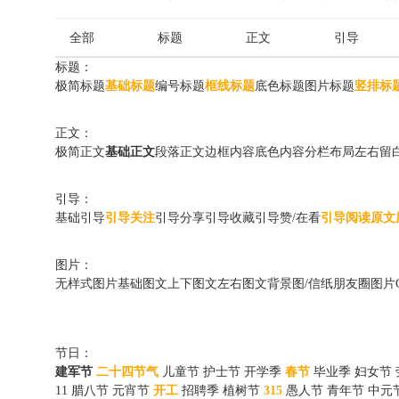
全部
标题
正文
引导
标题：
极简标题
基础标题
编号标题
框线标题
底色标题
图片标题
竖排标
正文：
极简正文
基础正文
段落正文
边框内容
底色内容
分栏布局
左右留
引导：
基础引导
引导关注
引导分享
引导收藏
引导赞/在看
引导阅读原文
图片：
无样式图片
基础图文
上下图文
左右图文
背景图/信纸
朋友圈图片
节日：
建军节
二十四节气
儿童节
护士节
开学季
春节
毕业季
妇女节
11
腊八节
元宵节
开工
招聘季
植树节
315
愚人节
青年节
中元