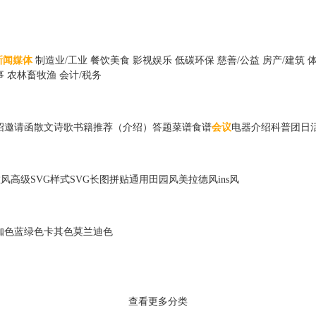
新闻媒体
制造业/工业
餐饮美食
影视娱乐
低碳环保
慈善/公益
房产/建筑
事
农林畜牧渔
会计/税务
绍
邀请函
散文诗歌
书籍推荐（介绍）
答题
菜谱食谱
会议
电器
介绍
科普
团日
散风
高级
SVG样式
SVG长图
拼贴
通用
田园风
美拉德风
ins风
咖色
蓝绿色
卡其色
莫兰迪色
查看更多分类