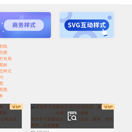
割线
导图
栏布局
图标
态样式
约
图
景图
务
、公司企业、
党史学习党建会议党日活动总结、政务、简约
通用、红色模板