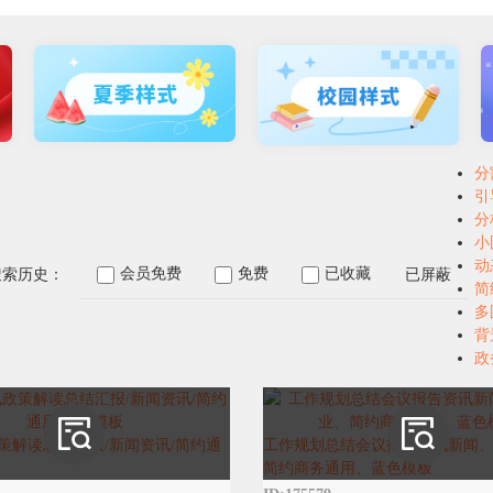
分
引
分
小
动
会员免费
免费
已收藏
已屏蔽
搜索历史：
简
多
背
政
策解读总结汇报/新闻资讯/简约通
工作规划总结会议报告资讯新闻
板
简约商务通用、蓝色模板