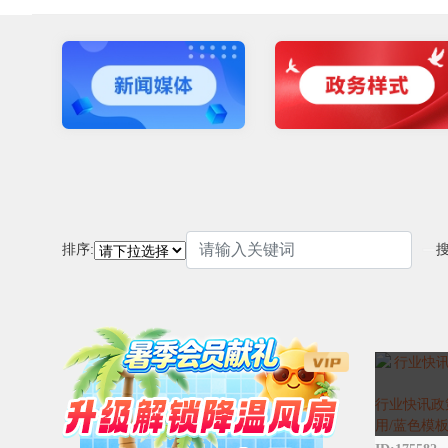
排序:
行业快讯政
用/蓝色模