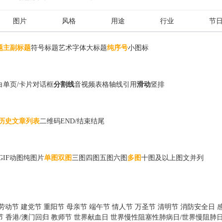
图片
风格
用途
行业
节
题
主副标题
符号标题
艺术字体
大标题
纯序号
小图标
白
单页/卡片
对话框
分割线
音视频
表格
轴线
引用
滑动
竖排
历史文章列表
二维码
END/结束
结尾
GIF动图
纯图片
单图
双图
三图
四图
五图
六图
多图
十图及以上
图文并列
劳动节
建党节
重阳节
母亲节
端午节
情人节
万圣节
清明节
消防安全日
节
香港/澳门回归
教师节
世界献血日
世界慢性阻塞性肺病日/世界慢阻肺