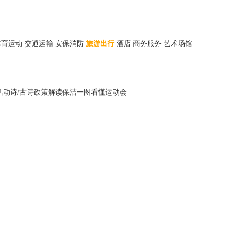
体育运动
交通运输
安保消防
旅游出行
酒店
商务服务
艺术场馆
活动
诗/古诗
政策解读
保洁
一图看懂
运动会