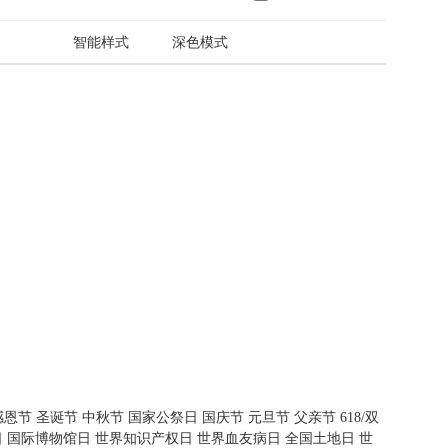
日
智能样式
深色模式
感恩节
圣诞节
中秋节
国家公祭日
国庆节
元旦节
父亲节
618/双
日
国际博物馆日
世界知识产权日
世界血友病日
全国土地日
世