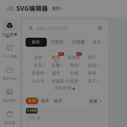
首页
SVG效果
最近
SVG模板
推荐
全部
基础款
图片
点击
轮播
滑动
自动
音视频
展开
长按
布局
我的作品
公众号
超链接/小程序
其它
收起分类
全部
组件
组合
我的图片
全部
ID: 76
剪贴板