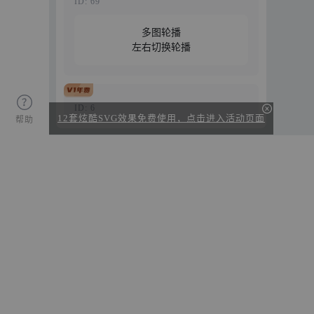
ID: 69
多图轮播
左右切换轮播
特惠29元/年
免费试用
立即购买
ID: 6
12套炫酷SVG效果免费使用，点击进入活动页面
帮助
点击换图（自定义触发）
特惠29元/年
免费试用
立即购买
ID: 31
三层滑动（中间层不动顶层底层竖
向）
特惠69元/年
免费试用
立即购买
ID: 166