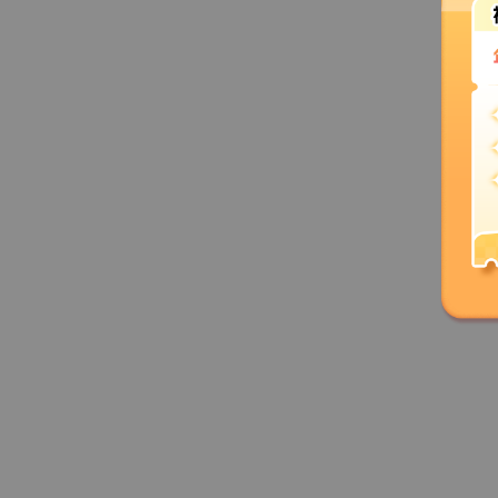
图片轮播
可设置是否循环
特惠69元/年
免费试用
立即购买
ID: 593
多图轮播运镜移出（横向或竖向）
特惠69元/年
免费试用
更多相似效果
立即购买
ID: 602
双层滑动（左右）
自定义画面宽度
动图带间距（底层固定）
特惠69元/年