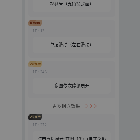
视频号（支持换封面）
特惠129元/年
免费试用
立即购买
ID: 13
单层滑动（左右滑动）
特惠29元/年
免费试用
立即购买
ID: 243
多图依次停顿展开
特惠69元/年
免费试用
更多相似效果
立即购买
ID: 272
点击直接展开(首图消失)（自定义触