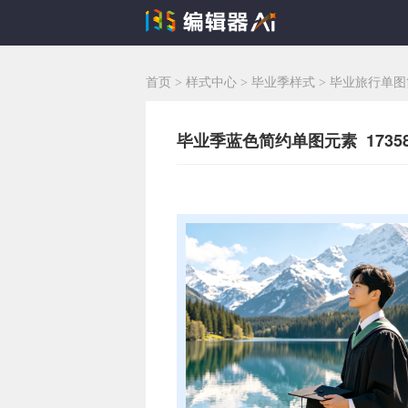
首页
>
样式中心
>
毕业季样式
>
毕业旅行单图
毕业季蓝色简约单图元素 17358