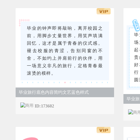
毕业的钟声即将敲响，离开校园之
毕
前，用脚步丈量世界，用笑声填满
场
回忆，这才是属于青春的仪式感。
起
褪去校服的青涩，告别同窗的不
贵
舍，不如约上并肩前行的伙伴，用
好
一场意义非凡的旅行，定格青春最
行
滚烫的模样。
圆
毕业旅行底色内容简约文艺蓝色样式
毕业旅
ID:173602