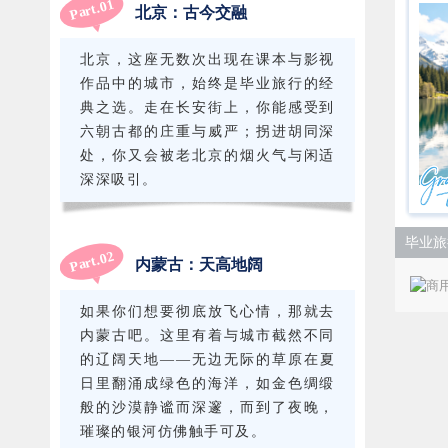
1
Part.0
北京：古今交融
北京，这座无数次出现在课本与影视
作品中的城市，始终是毕业旅行的经
典之选。走在长安街上，你能感受到
六朝古都的庄重与威严；拐进胡同深
处，你又会被老北京的烟火气与闲适
深深吸引。
毕业旅
2
Part.0
内蒙古：天高地阔
如果你们想要彻底放飞心情，那就去
内蒙古吧。这里有着与城市截然不同
的辽阔天地——无边无际的草原在夏
日里翻涌成绿色的海洋，如金色绸缎
般的沙漠静谧而深邃，而到了夜晚，
璀璨的银河仿佛触手可及。