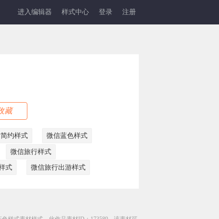
进入编辑器
样式中心
登录
注册
收藏
信简约样式
微信蓝色样式
微信旅行样式
样式
微信旅行出游样式
色样式素材样式，此作品素材ID：173589，该素材可