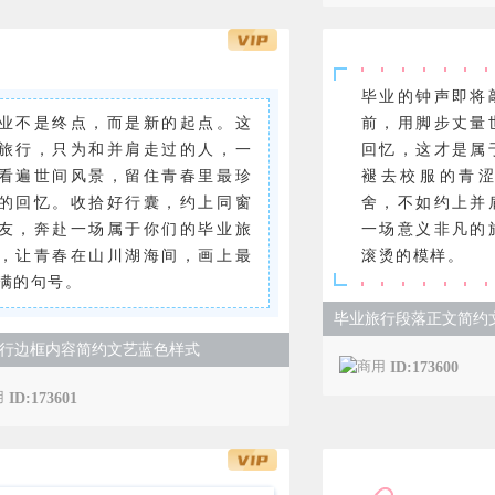
毕业的钟声即将
业不是终点，而是新的起点。这
前，用脚步丈量
旅行，只为和并肩走过的人，一
回忆，这才是属
看遍世间风景，留住青春里最珍
褪去校服的青
的回忆。收拾好行囊，约上同窗
舍，不如约上并
友，奔赴一场属于你们的毕业旅
一场意义非凡的
，让青春在山川湖海间，画上最
滚烫的模样。
满的句号。
毕业旅行段落正文简约
行边框内容简约文艺蓝色样式
ID:173600
ID:173601