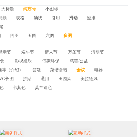
大标题
纯序号
小图标
视频
表格
轴线
引用
滑动
竖排
尾
图
四图
五图
六图
多图
母亲节
端午节
情人节
万圣节
清明节
食
影视娱乐
低碳环保
慈善/公益
节
开工
招聘季
植树节
315
愚人节
推荐（介绍）
答题
菜谱食谱
会议
电器
能源电力
美妆穿搭
贸易
气象天气
界知识产权日
世界血友病日
全国土地日
SVG长图
拼贴
通用
田园风
美拉德风
色
卡其色
莫兰迪色