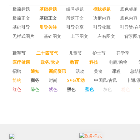
极简标题
基础标题
编号标题
框线标题
底色标题
极简正文
基础正文
段落正文
边框内容
底色内容
基础引导
引导关注
引导分享
引导收藏
引导赞/在
无样式图片
基础图文
上下图文
左右图文
背景图/
十图及以上
图文并列
建军节
二十四节气
儿童节
护士节
开学季
医疗健康
政务/党史
教育
科技
电商/购物
消防安全日
感恩节
圣诞节
中秋节
国家公祭日
招聘
通知
新闻资讯
活动
美食
课程
总结
房产/建筑
体育运动
交通运输
安保消防
旅游出
青年节
中元节
香港/澳门回归
教师节
世界献血
简约
商务
时尚
SVG互动
中国风/古风
卡通/
介绍
科普
团日活动
诗/古诗
政策解读
保洁
国防军事
农林畜牧渔
会计/税务
红色
绿色
紫色
黑色
蓝色
灰色
粉色
世界肺炎日
新闻工作者日
国际儿童读书日
国家安
ins风