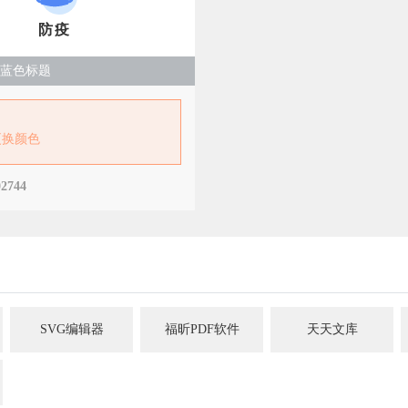
防疫
蓝色标题
：
更换颜色
02744
SVG编辑器
福昕PDF软件
天天文库