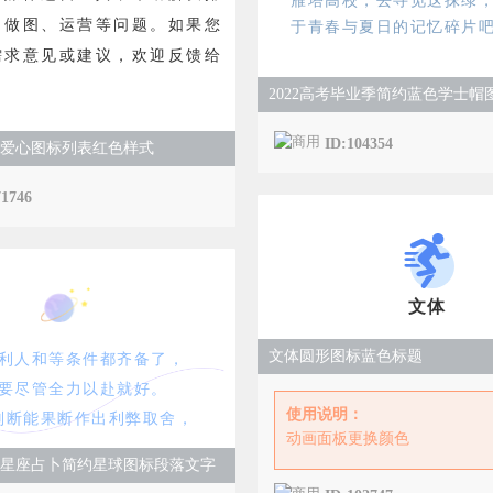
雁塔高校，去寻觅这抹绿
、做图、运营等问题。如果您
于青春与夏日的记忆碎片
需求意见或建议，欢迎反馈给
ID:104354
爱心图标列表红色样式
71746
文体
文体圆形图标蓝色标题
利人和等条件都齐备了，
要尽管全力以赴就好。
使用说明：
判断能果断作出利弊取舍，
动画面板更换颜色
星座占卜简约星球图标段落文字