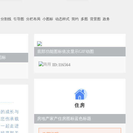
分割线
引导图
分栏布局
小图标
动态样式
简约
多图
背景图
政务
底部功能图标依次显示GIF动图
图标
ID:116564
住房
们的成长与
房地产家产住房图标蓝色标题
与悲伤承载
们一起走进