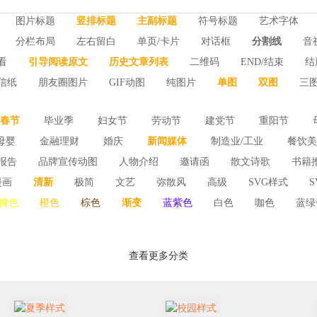
图片标题
竖排标题
主副标题
符号标题
艺术字体
分栏布局
左右留白
单页/卡片
对话框
分割线
音
看
引导阅读原文
历史文章列表
二维码
END/结束
结
信纸
朋友圈图片
GIF动图
纯图片
单图
双图
三
春节
毕业季
妇女节
劳动节
建党节
重阳节
母婴
金融理财
婚庆
新闻媒体
制造业/工业
餐饮美
国庆节
元旦节
父亲节
618/双11
腊八节
元宵
报告
品牌宣传动图
人物介绍
邀请函
散文诗歌
书籍
行
酒店
商务服务
艺术场馆
法律/仲裁
汽车汽配
日
世界慢性阻塞性肺病日/世界慢阻肺日
国际博物馆日
世
漫画
清新
极简
文艺
弥散风
高级
SVG样式
一图看懂
运动会
黄色
橙色
棕色
渐变
蓝紫色
白色
咖色
蓝绿
全日
查看更多分类