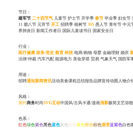
节日：
建军节
二十四节气
儿童节
护士节
开学季
春节
毕业季
妇女节
11
腊八节
元宵节
开工
招聘季
植树节
315
愚人节
青年节
中元
界肺炎日
新闻工作者日
国际儿童读书日
国家安全日
行业：
医疗健康
政务/党史
教育
科技
电商/购物
母婴
金融理财
婚庆
法律/仲裁
汽车汽配
能源电力
美妆穿搭
贸易
气象天气
国防军
用途：
招聘
通知
新闻资讯
活动
美食
课程
总结报告
品牌宣传动图
人物介
风格：
简约
商务
时尚
SVG互动
中国风/古风
卡通/漫画
清新
极简
文艺
弥
色系：
红色
绿色
紫色
黑色
蓝色
灰色
粉色
黄色
橙色
棕色
渐变
蓝紫色
白色