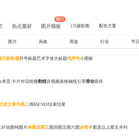
热门
栏
热点素材
图片模板
135摄影图
配色方案
图片
风格
用途
行业
节
题
主副标题
符号标题
艺术字体
大标题
纯序号
小图标
白
单页/卡片
对话框
分割线
音视频
表格
轴线
引用
滑动
竖排
历史文章列表
二维码
END/结束
结尾
GIF动图
纯图片
单图
双图
三图
四图
五图
六图
多图
十图及以上
图文并列