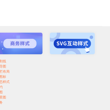
割线
导图
栏布局
图标
态样式
约
图
景图
务