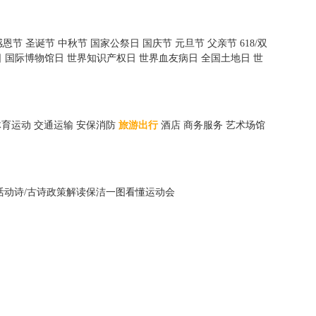
感恩节
圣诞节
中秋节
国家公祭日
国庆节
元旦节
父亲节
618/双
日
国际博物馆日
世界知识产权日
世界血友病日
全国土地日
世
体育运动
交通运输
安保消防
旅游出行
酒店
商务服务
艺术场馆
活动
诗/古诗
政策解读
保洁
一图看懂
运动会