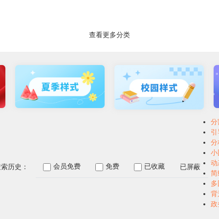
查看更多分类
分
引
分
小
动
会员免费
免费
已收藏
已屏蔽
搜索历史：
简
多
背
政