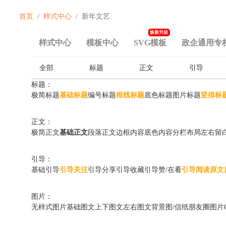
首页
样式中心
新年文艺
焕新升级
样式中心
模板中心
SVG模板
政企通用专
全部
标题
正文
引导
标题：
极简标题
基础标题
编号标题
框线标题
底色标题
图片标题
竖排标
正文：
极简正文
基础正文
段落正文
边框内容
底色内容
分栏布局
左右留
引导：
基础引导
引导关注
引导分享
引导收藏
引导赞/在看
引导阅读原文
图片：
无样式图片
基础图文
上下图文
左右图文
背景图/信纸
朋友圈图片