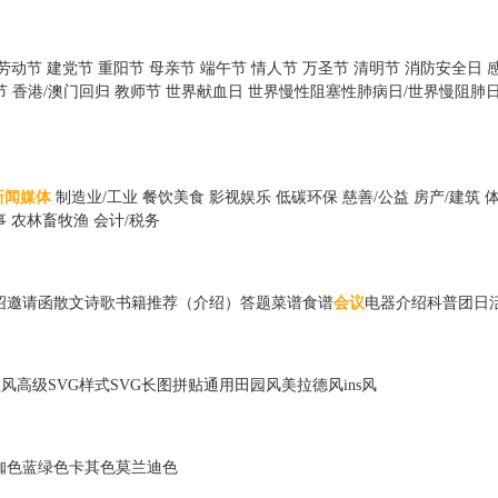
劳动节
建党节
重阳节
母亲节
端午节
情人节
万圣节
清明节
消防安全日
节
香港/澳门回归
教师节
世界献血日
世界慢性阻塞性肺病日/世界慢阻肺
新闻媒体
制造业/工业
餐饮美食
影视娱乐
低碳环保
慈善/公益
房产/建筑
事
农林畜牧渔
会计/税务
绍
邀请函
散文诗歌
书籍推荐（介绍）
答题
菜谱食谱
会议
电器
介绍
科普
团日
散风
高级
SVG样式
SVG长图
拼贴
通用
田园风
美拉德风
ins风
咖色
蓝绿色
卡其色
莫兰迪色