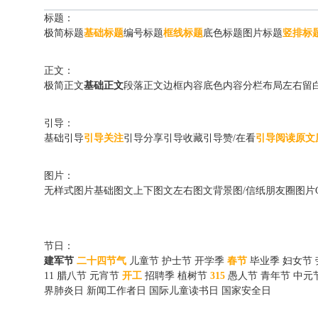
标题：
极简标题
基础标题
编号标题
框线标题
底色标题
图片标题
竖排标
正文：
极简正文
基础正文
段落正文
边框内容
底色内容
分栏布局
左右留
引导：
基础引导
引导关注
引导分享
引导收藏
引导赞/在看
引导阅读原文
图片：
无样式图片
基础图文
上下图文
左右图文
背景图/信纸
朋友圈图片
节日：
建军节
二十四节气
儿童节
护士节
开学季
春节
毕业季
妇女节
11
腊八节
元宵节
开工
招聘季
植树节
315
愚人节
青年节
中元
界肺炎日
新闻工作者日
国际儿童读书日
国家安全日