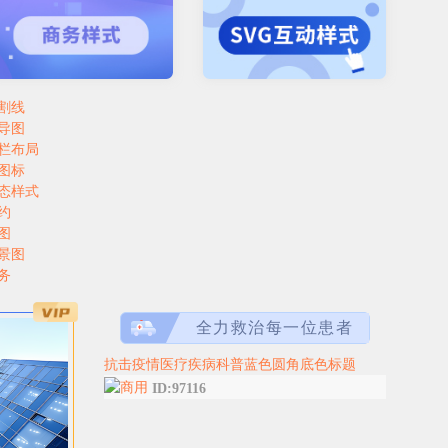
割线
导图
栏布局
图标
态样式
约
图
景图
务
全力救治每一位患者
抗击疫情医疗疾病科普蓝色圆角底色标题
ID:97116