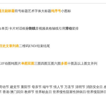
题
主副标题
符号标题
艺术字体
大标题
纯序号
小图标
白
单页/卡片
对话框
分割线
音视频
表格
轴线
引用
滑动
竖排
历史文章列表
二维码
END/结束
结尾
GIF动图
纯图片
单图
双图
三图
四图
五图
六图
多图
十图及以上
图文并列
劳动节
建党节
重阳节
母亲节
端午节
情人节
万圣节
清明节
消防安全日
节
香港/澳门回归
教师节
世界献血日
世界慢性阻塞性肺病日/世界慢阻肺