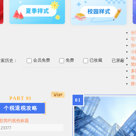
分
引
分
小
动
会员免费
免费
已收藏
已屏蔽
搜索历史：
简
多
背
政
PART
0
1
0
1
个税退税攻略
息简约底色标题
123377