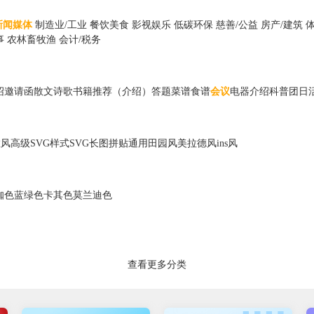
新闻媒体
制造业/工业
餐饮美食
影视娱乐
低碳环保
慈善/公益
房产/建筑
事
农林畜牧渔
会计/税务
绍
邀请函
散文诗歌
书籍推荐（介绍）
答题
菜谱食谱
会议
电器
介绍
科普
团日
散风
高级
SVG样式
SVG长图
拼贴
通用
田园风
美拉德风
ins风
咖色
蓝绿色
卡其色
莫兰迪色
查看更多分类