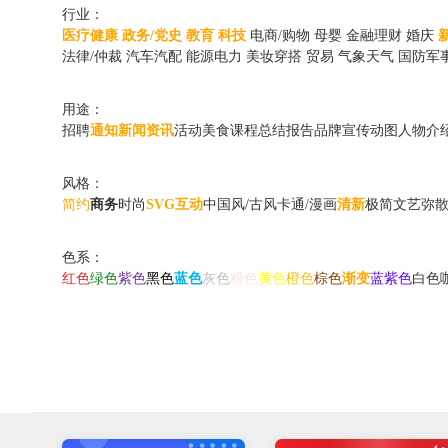
行业：
医疗健康
政务/党史
教育
科技
电商/购物
母婴
金融理财
婚庆
法律/仲裁
汽车汽配
能源电力
美妆穿搭
贸易
气象天气
国防军
用途：
招聘
通知
新闻资讯
活动
美食
课程
总结报告
品牌宣传动图
人物介
风格：
简约
商务
时尚
SVG互动
中国风/古风
卡通/漫画
清新
极简
文艺
弥
色系：
红色
绿色
紫色
黑色
蓝色
灰色
粉色
黄色
橙色
棕色
渐变
蓝紫色
白色