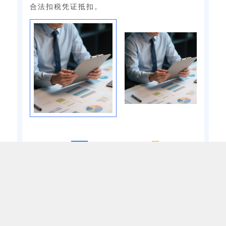
合法扣税凭证抵扣。
0
2
简易计税方法
核心逻辑：
应纳税额=销售额×征收率，征收率
统一为3%（国务院另有规定除外），无需抵扣
进项税额。
注意：
纳税人发生两项以上应税交易涉及不同