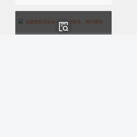
党建思想活动会议、党政政务、简约通用、红色模板
0
3
掌握免税项目
ID:170828
￥9.00
购买
春日教研研学课堂活动、教育校园、简约文艺通用、棕色黄色模板
ID:170825
￥9.00
购买
0
1
农业相关免税项目