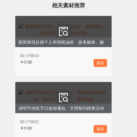
税率、征收率的，应当分别核算销售额；未分
相关素材推荐
别核算的，从高适用税率。
0
3
进口货物计税方法
进口货物需按组成计税价格计算应纳税额，不
新闻资讯社保个人所得税油价、政务媒体、极简简约、蓝色黄色模板
得抵扣任何进项税额，公式如下：
组成计税价格=关税计税价格+关税+消费税
ID:170834
￥9.00
购买
应纳税额=组成计税价格×适用税率
清明节传统节日放假通知、文明祭扫踏青活动、简约中国风通用、绿色模板
ID:170832
￥9.00
购买