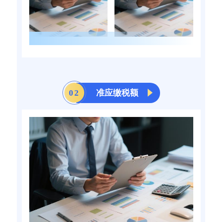
0
2
准应缴税额