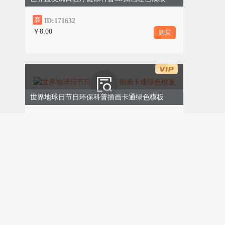
活动开展以来，孩子们积极响应，利用课
余时间精心创作手抄报。他们查阅环保资
ID:171632
料，构思版面设计，用画笔描绘蓝天、碧
￥8.00
购买
水、绿树、青草，用文字书写环保知识和
环保倡议，有的孩子还在手抄报上绘制了
环保小卫士的形象，表达自己守护地球的
决心。
世界地球日节日环保科普插画卡通绿色模板
展示评选，传递力量
0
3
ID:171631
￥8.00
购买
手抄报创作完成后，各班级先进行内部评
选，选出优秀作品，然后将优秀作品张贴
在班级宣传栏和学校文化长廊，进行全校
展示。学校组织德育处老师、美术老师组
成评选小组，对优秀作品进行集中评选，
评选出一、二、三等奖和优秀奖。
世界地球日主题活动、环保科普倡议、简约清新通用、绿色模板