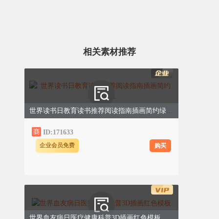
保的期盼，学校组织开展“童心绘地球，环保
伴我行”手抄报创作活动，鼓励全体学生积极
参与，用画笔描绘心中的绿色家园，传递环
保理念。
相关素材推荐
精心布置，明确要求
0
1
活动前，学校德育处明确手抄报创作要
求：主题围绕世界地球日，内容可包括世
世界读书日教育读书推荐阅读指南插画简约绿色模板
界地球日的由来、环保小知识、节约资源
ID:171633
的方法、身边的环保故事、对绿色家园的
期盼等；版面设计要美观、整洁、新颖，
购买
企业会员免费
色彩搭配合理，字体工整规范。
积极参与，精心创作
0
2
世界血友病日医疗健康科普3D插画红色模板