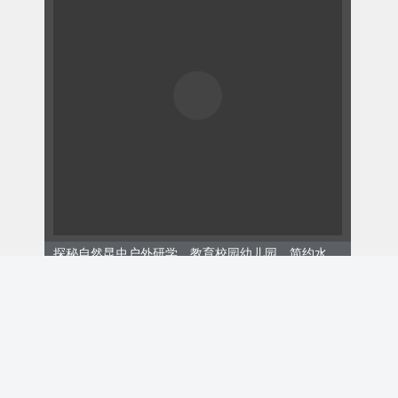
探秘自然昆虫户外研学、教育校园幼儿园、简约水彩、绿
ID:171690
￥8.00
购买