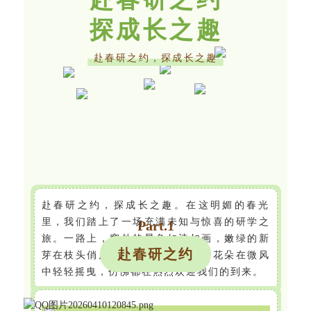
探成长之趣
赴春研之约，探成长之趣
赴春研之约，探成长之趣。在这明媚的春光
里，我们踏上了一场充满未知与惊喜的研学之
Part.
1
旅。一路上，窗外的景色如诗如画，嫩绿的新
赴春研之约
芽在枝头俏皮地探头，五彩斑斓的花朵在微风
中轻轻摇曳，仿佛都在热烈欢迎我们的到来。