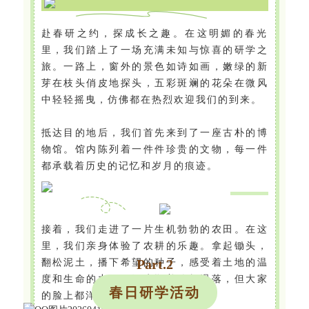
赴春研之约，探成长之趣。在这明媚的春光
里，我们踏上了一场充满未知与惊喜的研学之
旅。一路上，窗外的景色如诗如画，嫩绿的新
芽在枝头俏皮地探头，五彩斑斓的花朵在微风
中轻轻摇曳，仿佛都在热烈欢迎我们的到来。
抵达目的地后，我们首先来到了一座古朴的博
物馆。馆内陈列着一件件珍贵的文物，每一件
都承载着历史的记忆和岁月的痕迹。
接着，我们走进了一片生机勃勃的农田。在这
里，我们亲身体验了农耕的乐趣。拿起锄头，
Part.
2
翻松泥土，播下希望的种子，感受着土地的温
度和生命的力量。汗水顺着脸颊滑落，但大家
春日研学活动
的脸上都洋溢着灿烂的笑容。