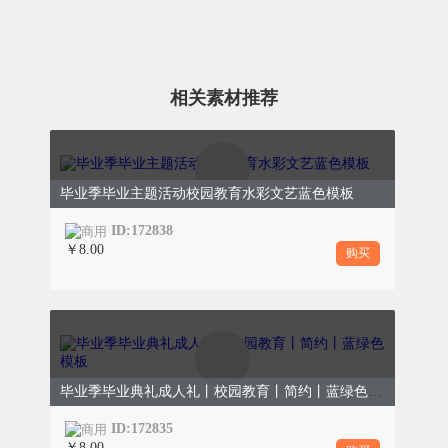
1-2张校园相关照片，附简短图片说明。
相关素材推荐
逐梦启航·毕业典礼
毕业季毕业主题活动校园教育水彩文艺蓝色模板
ID:172838
￥8.00
购买
毕业典礼是大学时光的庄严落幕，更是人生新
征程的盛大启航。学校将举办隆重的毕业典
礼，为全体毕业生授予学位、送上祝福，见证
毕业季毕业典礼成人礼丨校园教育丨简约丨蓝绿色模板
大家从校园走向广阔天地，开启人生的全新篇
章。
ID:172835
￥8.00