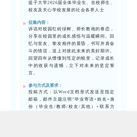
提子大学2026届全体毕业生、在校师生、
校友及关心学校发展的社会各界人士
征集内容：
诉说对校园红砖绿树、师长教诲的眷恋，
分享在校园里的成长感悟与温暖瞬间。回
忆与室友、挚友相伴的晨昏，书写并肩奋
斗的情谊，送上对彼此未来的美好期许。
回望四年从懵懂到笃定的蜕变，记录成长
中的收获与遗憾，立下对未来的坚定誓
言。
参与方式及要求：
投稿方式：以Word文档形式发送至指定
邮箱，邮件主题注明“毕业寄语+姓名+身
份（毕业生/教师/校友/其他）+联系方
式”，文档命名与邮件主题一致。
内容要求：语言真挚优美，情感饱满，杜
绝抄袭，字数控制在800字以内，可搭配