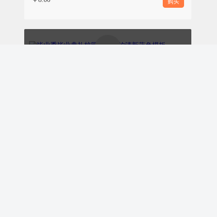
购买
GRADUATION
毕业季毕业典礼校园教育简约清新蓝色模板
活动时间：
本科毕业生毕业典礼：6月22日上午9:00
ID:172824
—12:00
￥8.00
购买
活动地点：
主校区体育场
参与对象：
2026届全体毕业生、校领导、教职工代
表、校友代表、家长代表
学校课堂教学活动、文艺小清新、校园教育、蓝色模板
ID:172821
注意事项：
￥9.00
购买
请毕业生提前1小时（8:00）凭学生证、
身份证入场，按指定区域就座，不得随意
调换位置。着装要求：全体毕业生需穿着