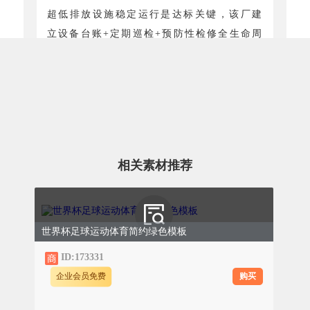
超低排放设施稳定运行是达标关键，该厂建
立设备台账+定期巡检+预防性检修全生命周
期管理机制。
0
1
日常巡检
每日对脱硝催化剂、脱硫喷淋层、电除
尘极板等核心部件开展专项检查，及时
清理堵塞、磨损部件。
相关素材推荐
0
2
定期维护
世界杯足球运动体育简约绿色模板
每月开展系统性能测试，每季度进行设
备深度保养，每年实施催化剂再生、脱
ID:173331
硫塔防腐检修，确保设施始终处于最佳
购买
企业会员免费
运行状态。