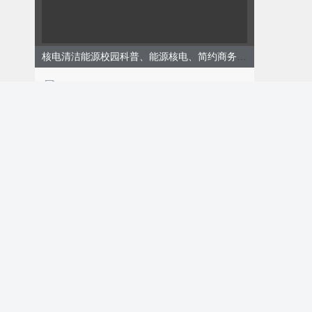
核电清洁能源校园科普、能源核电、简约商务、蓝色模板
ID:173324
购买
企业会员免费