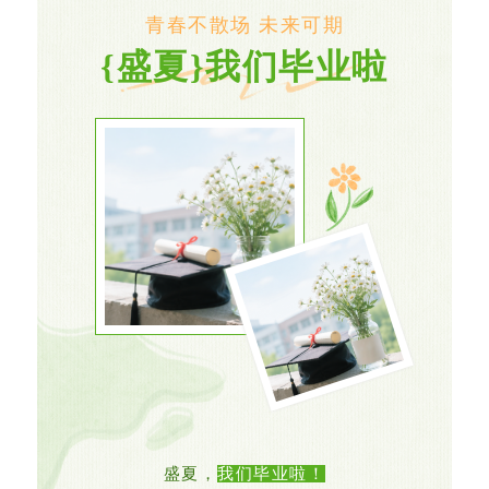
青春不散场 未来可期
{盛夏}我们毕业啦
盛夏，
我们毕业啦！