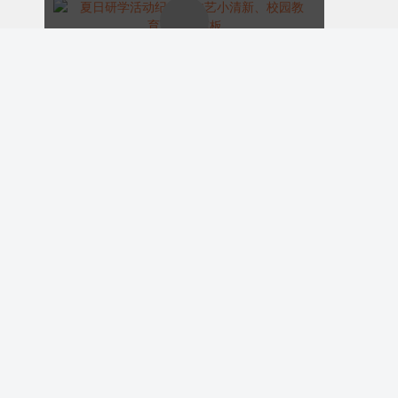
夏日研学活动纪实、文艺小清新、校园教育、绿色模板
ID:173435
￥9.00
购买
校园里的每一处角落都承载着回忆。那间
充满欢声笑语的教室，课桌上还留着我们
涂鸦的痕迹；操场上，曾有我们奔跑的身
幼儿园六一活动回顾丨校园教育丨简约可爱卡通丨绿色
影，为了一场比赛挥洒汗水；图书馆里，
ID:173431
我们一起埋头苦读，在知识的海洋中遨
￥9.00
购买
游。