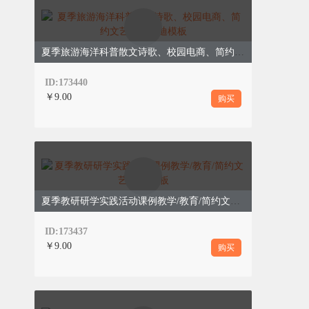
PART 0
3
盛夏 我们毕业啦
夏季旅游海洋科普散文诗歌、校园电商、简约文艺、莫兰迪模板
ID:173440
￥9.00
购买
夏季教研研学实践活动课例教学/教育/简约文艺/绿色模板
ID:173437
￥9.00
盛夏，我们毕业啦！阳光透过斑驳的树叶
购买
洒在校道上，仿佛给这段青春岁月镶上了
金边。