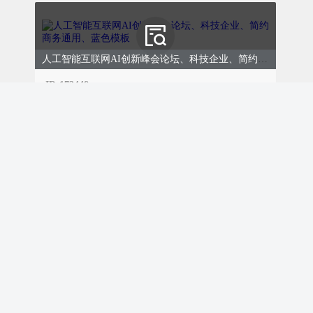
开展实地调研活动，深入基层、对接需求、
学习先进，不断拓宽工作思路，提升档案工
作针对性和实效性。
人工智能互联网AI创新峰会论坛、科技企业、简约商务通用、蓝色模板
开展基层档案工作调研
ID:173448
2026
￥9.00
购买
组建专项调研小组，深入乡镇
（街道）、企事业单位、村
（社区）等基层档案管理单
1
位，通过实地查看、座谈交
教研中考备考复习教学工作、教育校园、简约文艺通用、蓝色模板
流、现场指导等方式，详细了
ID:173429
解基层档案收集、整理、保
￥9.00
购买
管、利用等工作情况。
开展兄弟单位交流调研
2026