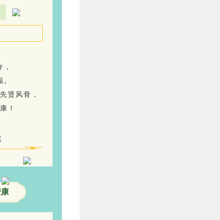
许，
福。
先贤风骨，
康！
安康