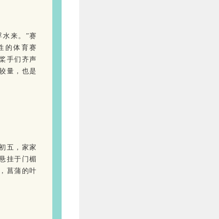
浮水来。”赛
性的体育赛
桨手们齐声
较量，也是
月初五，家家
悬挂于门楣
，菖蒲的叶