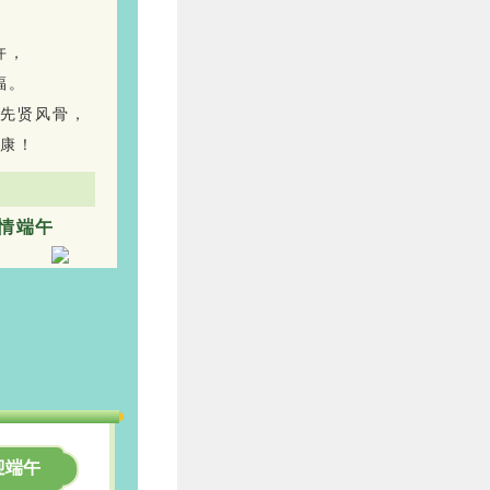
许，
福。
先贤风骨，
康！
情端午
迎端午