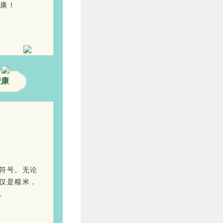
康！
安康
符号。无论
仅是糯米，
。