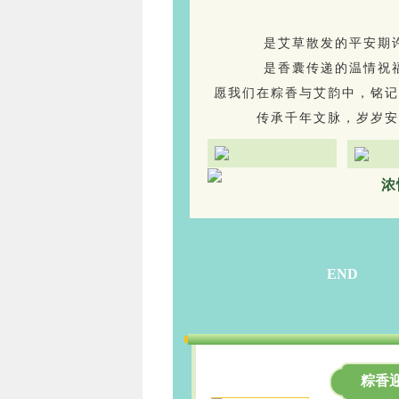
是艾草散发的平安期
是香囊传递的温情祝
愿我们在粽香与艾韵中，铭记
传承千年文脉，岁岁安
浓
END
粽香