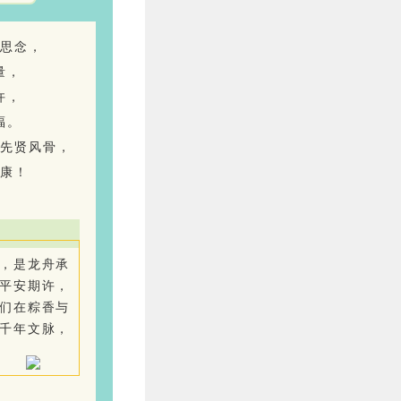
思念，
量，
许，
福。
先贤风骨，
康！
，是龙舟承
平安期许，
们在粽香与
千年文脉，