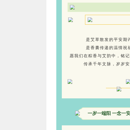
是艾草散发的平安期
是香囊传递的温情祝
愿我们在粽香与艾韵中，铭记
传承千年文脉，岁岁安
一岁一端阳 一念一