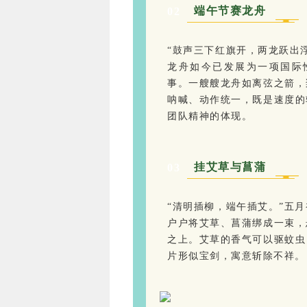
端午节赛龙舟
0
2
“鼓声三下红旗开，两龙跃出
龙舟如今已发展为一项国际
事。一艘艘龙舟如离弦之箭，
呐喊、动作统一，既是速度的
团队精神的体现。
挂艾草与菖蒲
0
3
“清明插柳，端午插艾。”五
户户将艾草、菖蒲绑成一束，
之上。艾草的香气可以驱蚊虫
片形似宝剑，寓意斩除不祥。