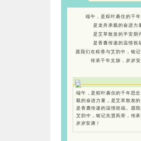
端午，是粽叶裹住的千年
是龙舟承载的奋进力
是艾草散发的平安期
是香囊传递的温情祝
愿我们在粽香与艾韵中，铭记
传承千年文脉，岁岁安
端午，是粽叶裹住的千年思念
载的奋进力量，是艾草散发的
是香囊传递的温情祝福。愿我
艾韵中，铭记先贤风骨，传承
岁岁安康！