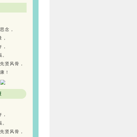
思念，
量，
许，
福。
先贤风骨，
康！
康
许，
福。
先贤风骨，