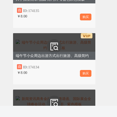
调研中强调，要建立健全
“企业点题、部门答
题”
的常态化机制，对收集到的23项诉求将实
ID:174135
行清单化管理、限时办结。
￥8.00
购买
经济运行“成绩单”出炉
端午节小众周边出游方式出行旅游、高级简约、绿色模板
ID:174134
￥8.00
购买
昨日，统计部门公布了今年1—5月主要经济
新闻资讯商务金融科技邀请函、国际展会全球峰会活动、简约动图、紫色模板
指标：