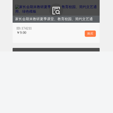
是‘看’出来的、‘听’出来的、‘感受’出来的。”
家长会期末教研夏季课堂、教育校园、简约文艺通用、绿色模板
ID:174211
￥9.00
购买
0
2
角色扮演
为了让孩子们克服当众表达的紧张感，张妈妈
设计了“校园小记者”角色扮演环节。她给出校
运会、班级获奖、新书发布等校园场景，请同
学们扮演记者进行现场采访。孩子们在模拟中
端午节放假通知、教育校园幼儿园、清新简约、绿色
学习了如何提问、如何倾听、如何抓住重点。
ID:174210
￥9.00
购买
0
3
课堂的核心价值
张妈妈用实际行动告诉孩子们：语文不是课本
里的枯燥字词，而是流淌在生活每一个角落的
鲜活表达。观察力、感受力、表达力，这三者