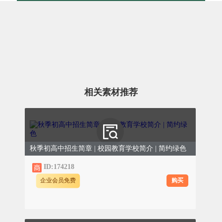
点亮表达之光
五年级（2）班 小张同学的妈妈
相关素材推荐
写作与表达，是许多小学生面临的难点。张妈
妈用自己的专业优势，为孩子们打开了一扇观
察生活、流畅表达的新窗户。
秋季初高中招生简章 | 校园教育学校简介 | 简约绿色
0
1
对比教学
ID:174218
张妈妈带来两份材料：一份是普通学生平淡无
购买
企业会员免费
奇的流水账日记，另一份是刊发在报纸上的优
秀习作。她引导孩子们逐句对比，寻找差异。
张妈妈总结道：“好文章不是‘编’出来的，而