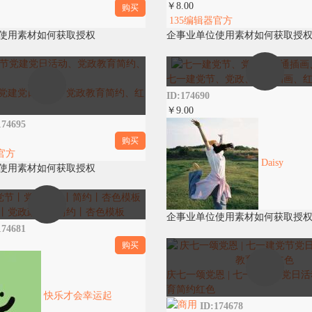
￥8.00
购买
135编辑器官方
使用素材如何获取授权
企事业单位使用素材如何获取授
七一建党节、党政、卡通插画、
党建党日活动、党政教育简约、红
ID:174690
￥9.00
174695
购买
官方
Daisy
使用素材如何获取授权
丨党政政务丨简约丨杏色模板
企事业单位使用素材如何获取授
174681
购买
庆七一颂党恩 | 七一建党节党日活动
育简约红色
快乐才会幸运起
ID:174678