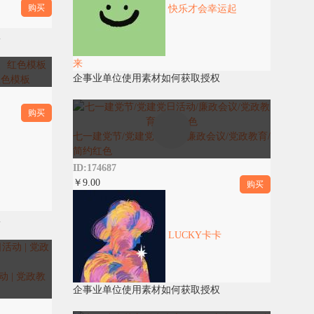
购买
快乐才会幸运起
权
来
企事业单位使用素材如何获取授权
红色模板
购买
七一建党节/党建党日活动/廉政会议/党政教育/
简约红色
ID:174687
￥9.00
购买
权
LUCKY卡卡
 | 党政教
企事业单位使用素材如何获取授权