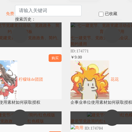
已收藏
免费
搜索历史：
党建党日活动、党政政务、简约、
七一建党节、党政党建活动会议
简约通用
ID:174771
￥9.00
购买
柠檬味de团团
花花
使用素材如何获取授权
企事业单位使用素材如何获取授
/党政政务/简约/红色模版
建党节党政简约红色模版
ID:174704