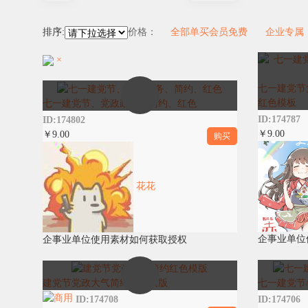
排序:
价格：
全部
单买
会员免费
企业专属
×
七一建党节
红色模板
七一建党节、党政政务、简约、红色
ID:174787
ID:174802
￥9.00
￥9.00
购买
花花
企事业单位
企事业单位使用素材如何获取授权
七一建党节
建党节党政大气简约红色模版
ID:174706
ID:174708