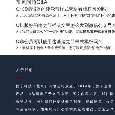
常见问题
Q&A
Q
135编辑器的建党节样式素材有版权风险吗？
A：
135编辑器坚持原创设计。对于标有"VIP"或"原创"标识的
建
Q
排版好的建党节样式文章怎么发到微信公众号
A：
我们提供高效的"一键同步"功能。完成
建党节样式图文排版
Q
非会员可以使用这些建党节样式模板吗？
A：
素材库中包含大量免费资源。您可以直接筛选"免费"选项
关于我们
提子科技（北京）有限公司成立于2014年，旗下运营
产品135编辑器用于微信排版、图文内容排版、邮件排
版等场景，同时我们还提供表单制作、提议征集、报名
等运营模块。如果您有什么需求意见或建议，欢迎反馈