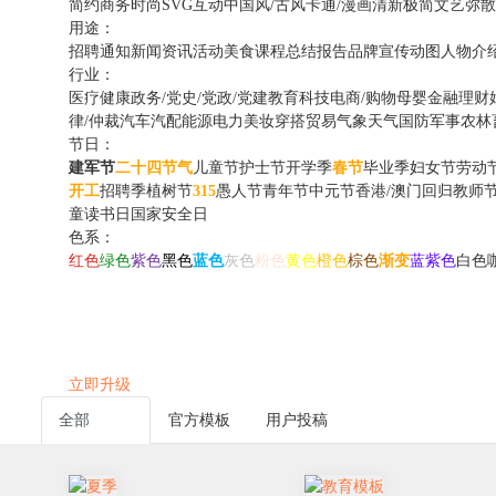
简约
商务
时尚
SVG互动
中国风/古风
卡通/漫画
清新
极简
文艺
弥散
用途：
招聘
通知
新闻资讯
活动
美食
课程
总结报告
品牌宣传动图
人物介
行业：
医疗健康
政务/党史/党政/党建
教育
科技
电商/购物
母婴
金融理财
律/仲裁
汽车汽配
能源电力
美妆穿搭
贸易
气象天气
国防军事
农林
节日：
建军节
二十四节气
儿童节
护士节
开学季
春节
毕业季
妇女节
劳动
开工
招聘季
植树节
315
愚人节
青年节
中元节
香港/澳门回归
教师
童读书日
国家安全日
色系：
红色
绿色
紫色
黑色
蓝色
灰色
粉色
黄色
橙色
棕色
渐变
蓝紫色
白色
立即升级
全部
官方模板
用户投稿