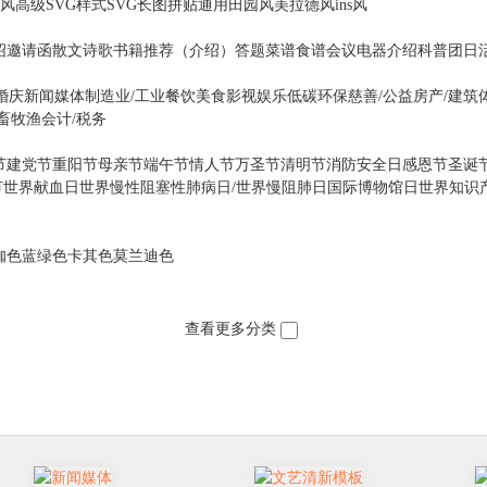
风
高级
SVG样式
SVG长图
拼贴
通用
田园风
美拉德风
ins风
绍
邀请函
散文诗歌
书籍推荐（介绍）
答题
菜谱食谱
会议
电器
介绍
科普
团日
婚庆
新闻媒体
制造业/工业
餐饮美食
影视娱乐
低碳环保
慈善/公益
房产/建筑
畜牧渔
会计/税务
节
建党节
重阳节
母亲节
端午节
情人节
万圣节
清明节
消防安全日
感恩节
圣诞
节
世界献血日
世界慢性阻塞性肺病日/世界慢阻肺日
国际博物馆日
世界知识
咖色
蓝绿色
卡其色
莫兰迪色
查看更多分类