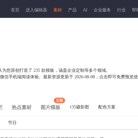
首页
进入编辑器
素材
产品
AI
企业服务
行业
帮
团队为您原创打造了
235
款模板，涵盖企业定制等多个领域。
配微信手机端阅读体验。最新资源更新于
2026-08-08
，点击即可免费预览使
立秋
栏
热点素材
图片模板
135摄影图
配色方案
节日