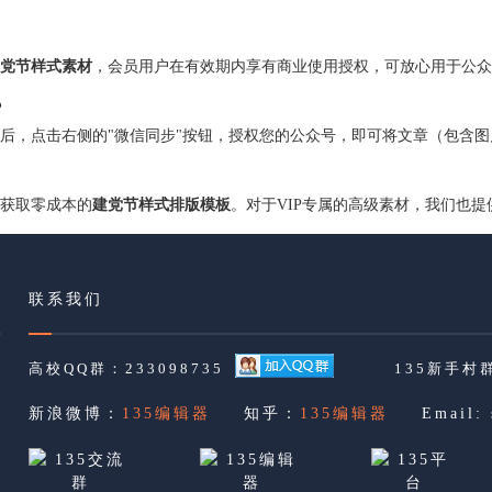
党节样式素材
，会员用户在有效期内享有商业使用授权，可放心用于公众
？
后，点击右侧的"微信同步"按钮，授权您的公众号，即可将文章（包含
，获取零成本的
建党节样式排版模板
。对于VIP专属的高级素材，我们也
联系我们
高校QQ群：233098735
135新手村群
新浪微博：
135编辑器
知乎：
135编辑器
Email: