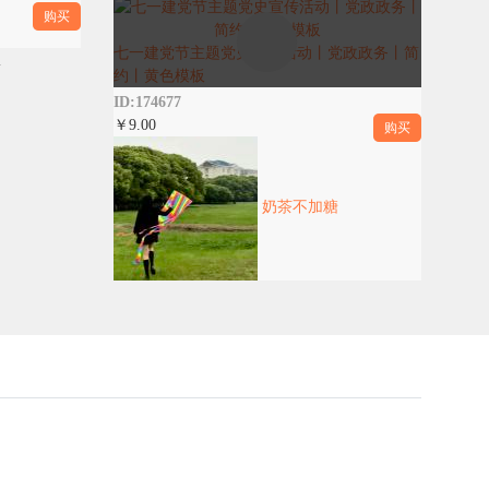
购买
七一建党节主题党史宣传活动丨党政政务丨简
权
约丨黄色模板
ID:174677
￥9.00
购买
奶茶不加糖