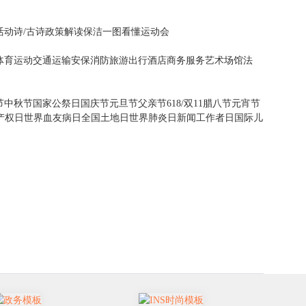
活动
诗/古诗
政策解读
保洁
一图看懂
运动会
体育运动
交通运输
安保消防
旅游出行
酒店
商务服务
艺术场馆
法
节
中秋节
国家公祭日
国庆节
元旦节
父亲节
618/双11
腊八节
元宵节
产权日
世界血友病日
全国土地日
世界肺炎日
新闻工作者日
国际儿