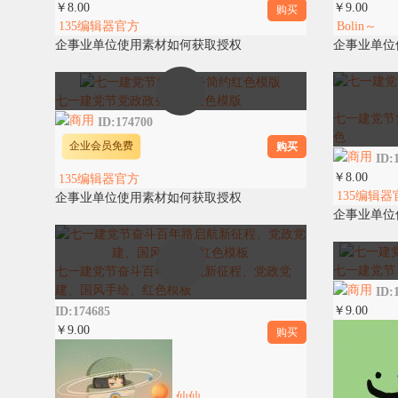
￥9.00
￥8.00
购买
Bolin～
135编辑器官方
企事业单位
企事业单位使用素材如何获取授权
七一建党节党政政务简约红色模版
七一建党节
ID:174700
色
购买
企业会员免费
ID:
￥8.00
135编辑器官方
135编辑器
企事业单位使用素材如何获取授权
企事业单位
七一建党节
七一建党节奋斗百年路启航新征程、党政党
建、国风手绘、红色模板
ID:
￥9.00
ID:174685
￥9.00
购买
仙仙