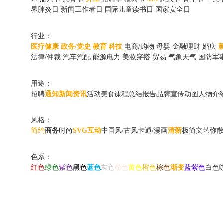
界肺炎日
新闻工作者日
国际儿童读书日
国家安全日
行业：
医疗健康
政务/党史
教育
科技
电商/购物
母婴
金融理财
婚庆
法律/仲裁
汽车汽配
能源电力
美妆穿搭
贸易
气象天气
国防军
用途：
招聘
通知
新闻资讯
活动
美食
课程
总结报告
品牌宣传动图
人物介
风格：
简约
商务
时尚
SVG互动
中国风/古风
卡通/漫画
清新
极简
文艺
弥
色系：
红色
绿色
紫色
黑色
蓝色
灰色
粉色
黄色
橙色
棕色
渐变
蓝紫色
白色