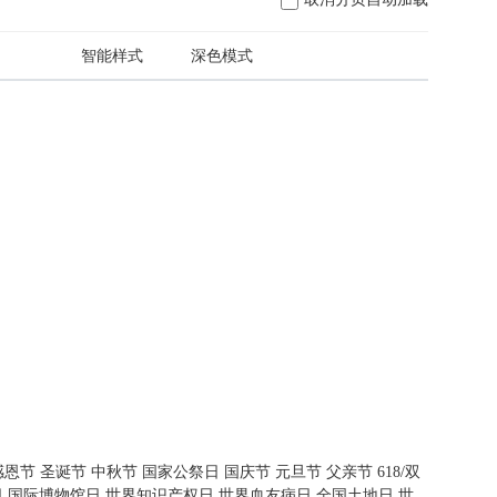
日
智能样式
深色模式
感恩节
圣诞节
中秋节
国家公祭日
国庆节
元旦节
父亲节
618/双
日
国际博物馆日
世界知识产权日
世界血友病日
全国土地日
世