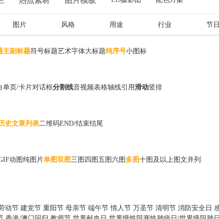
栏
热点素材
图片模板
图片
风格
用途
行业
节
题
主副标题
符号标题
艺术字体
大标题
纯序号
小图标
白
单页/卡片
对话框
分割线
音视频
表格
轴线
引用
滑动
竖排
历史文章列表
二维码
END/结束
结尾
GIF动图
纯图片
单图
双图
三图
四图
五图
六图
多图
十图及以上
图文并列
劳动节
建党节
重阳节
母亲节
端午节
情人节
万圣节
清明节
消防安全日
节
香港/澳门回归
教师节
世界献血日
世界慢性阻塞性肺病日/世界慢阻肺