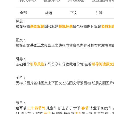
样式中心
模板中心
SVG模板
政企通用专
全部
标题
正文
引导
标题：
极简标题
基础标题
编号标题
框线标题
底色标题
图片标题
竖排标
正文：
极简正文
基础正文
段落正文
边框内容
底色内容
分栏布局
左右留
引导：
基础引导
引导关注
引导分享
引导收藏
引导赞/在看
引导阅读原文
图片：
无样式图片
基础图文
上下图文
左右图文
背景图/信纸
朋友圈图片
节日：
建军节
二十四节气
儿童节
护士节
开学季
春节
毕业季
妇女节
11
腊八节
元宵节
开工
招聘季
植树节
315
愚人节
青年节
中元