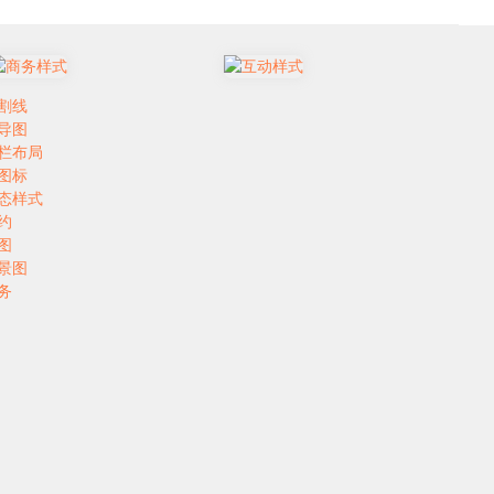
割线
导图
栏布局
图标
态样式
约
图
景图
务