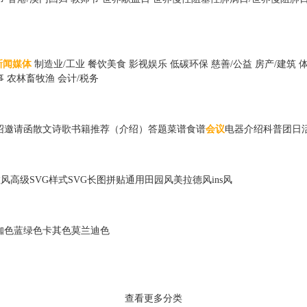
新闻媒体
制造业/工业
餐饮美食
影视娱乐
低碳环保
慈善/公益
房产/建筑
事
农林畜牧渔
会计/税务
绍
邀请函
散文诗歌
书籍推荐（介绍）
答题
菜谱食谱
会议
电器
介绍
科普
团日
散风
高级
SVG样式
SVG长图
拼贴
通用
田园风
美拉德风
ins风
咖色
蓝绿色
卡其色
莫兰迪色
查看更多分类