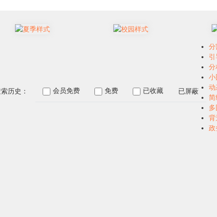
分
引
分
小
动
会员免费
免费
已收藏
已屏蔽
搜索历史：
简
多
背
政