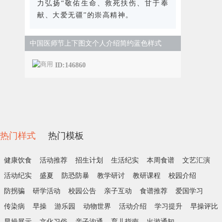
力弘扬“敬佑生命、救死扶伤、甘于奉
献、大爱无疆”的崇高精神。
中国医师节上下图文个人介绍简约蓝色样式
ID:146860
热门样式
热门模板
健康饮食
活动推荐
招生计划
生活纪实
本周食谱
文艺汇演
活动纪实
盛夏
防恐防暴
教学研讨
教研课程
校园介绍
防拐骗
研学活动
校园公告
亲子互动
食谱推荐
爱国学习
传染病
早操
游乐园
动物世界
活动介绍
学习提升
早操评比
早操展示
文化习俗
亲子沟通
育儿指南
出游通知