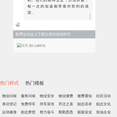
刺。他们的眼神坚定，步伐矫健，
每一次的加速都带着对胜利的渴
望。
秋季运动会上下图文简约绿色样式
ID:148976
热门样式
热门模板
物业问候
服务问候
物业安全
物业缴费
缴费通知
社区活动
来访登记
免费停车
停车宣传
乔迁之喜
励志语录
励志文化
运动健身
励志梦想
努力奋斗
勤勤恳恳
兢兢业业
加油企业