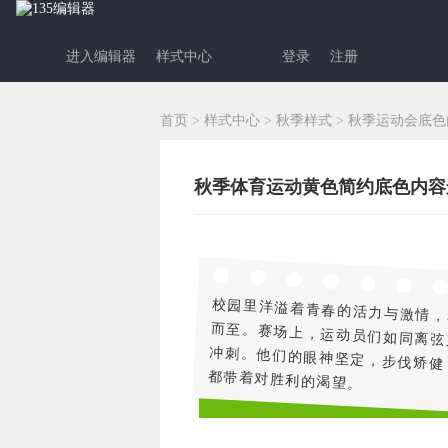
进入编辑器
样式中心
登录
注册
首页
>
样式中心
>
秋季样式
>
秋季运动会底色
校园里洋溢着青春的活力与激情，
而至。赛场上，运动员们如同离弦
冲刺。他们的眼神坚定，步伐矫健
都带着对胜利的渴望。