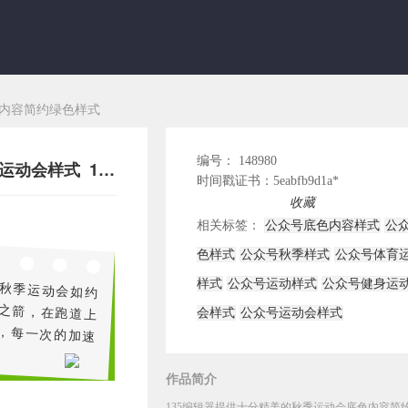
内容简约绿色样式
编号： 148980
秋季体育运动黄色简约底色内容运动会样式 148980
时间戳证书：5eabfb9d1a*
插入编辑器使用
收藏
相关标签：
公众号底色内容样式
公
色样式
公众号秋季样式
公众号体育
秋季运动会如约
之箭，在跑道上
，每一次的加速
样式
公众号运动样式
公众号健身运
会样式
公众号运动会样式
作品简介
135编辑器提供十分精美的秋季运动会底色内容简约