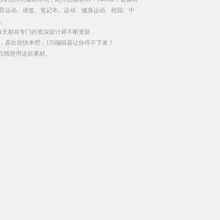
育运动、便签、笔记本、运动、健身运动、校园、中
。
每天都有专门的资深设计师不断更新
，喜欢就快来吧，135编辑器让你停不下来！
直接在线使用这款素材。