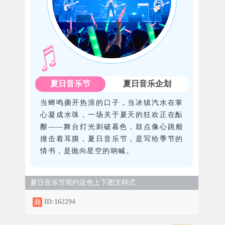
夏日音乐节
夏日音乐企划
当蝉鸣撕开热浪的口子，当冰镇汽水在掌
心凝成水珠，一场关于夏天的狂欢正在酝
酿——舞台灯光刺破暮色，鼓点像心跳般
撞击着耳膜，夏日音乐节，是写给季节的
情书，是抛向星空的呐喊。
夏日音乐节简约蓝色上下图文样式
ID:162294