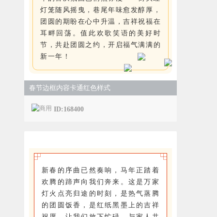
灯笼随风摇曳，巷尾年味愈发醇厚，
团圆的期盼在心中升温，吉祥祝福在
耳畔回荡。值此欢歌笑语的美好时
节，共赴团圆之约，开启福气满满的
新一年！
春节边框内容卡通红色样式
ID:168400
新春的序曲已然奏响，马年正踏着
欢腾的蹄声向我们奔来。这是万家
灯火点亮归途的时刻，是热气蒸腾
的团圆饭香，是红纸黑墨上的吉祥
祝愿。让我们放下忙碌，与家人共