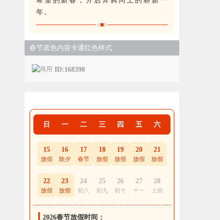
希望的新春，开启奔腾向上的崭新一
年。
春节底色内容卡通红色样式
ID:168398
日
一
二
三
四
五
六
15
16
17
18
19
20
21
放假
除夕
春节
放假
放假
放假
放假
22
23
24
25
26
27
28
放假
放假
初八
初九
初十
十一
上班
2026春节放假时间：