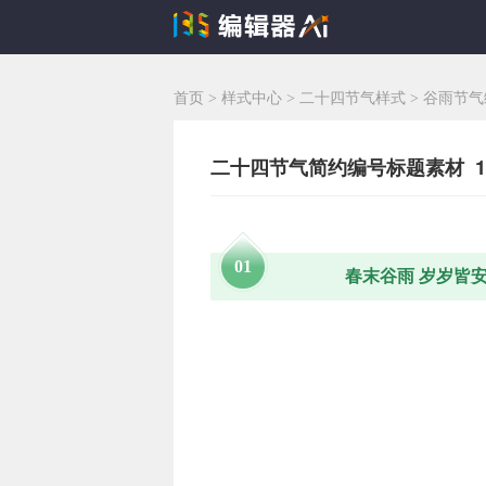
首页
>
样式中心
>
二十四节气样式
>
谷雨节气
二十四节气简约编号标题素材 17
0
1
春末谷雨 岁岁皆