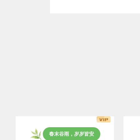
春末谷雨，岁岁皆安