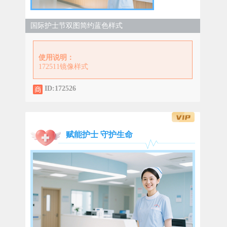
国际护士节双图简约蓝色样式
使用说明：
172511镜像样式
ID:172526
赋能护士 守护生命