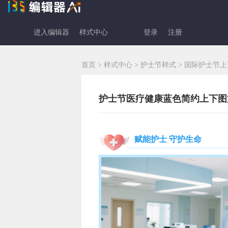
进入编辑器
样式中心
登录
注册
首页
>
样式中心
>
护士节样式
>
国际护士节上
护士节医疗健康蓝色简约上下图文排
赋能护士 守护生命