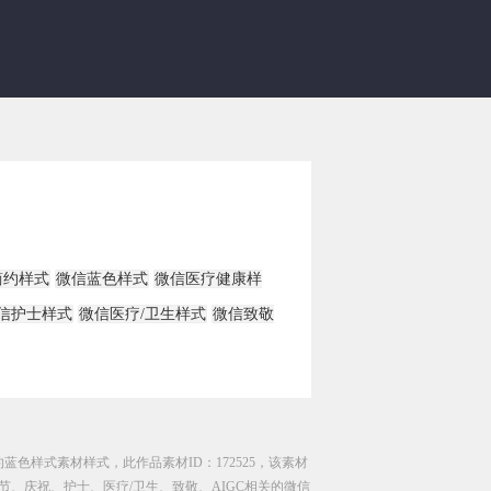
简约样式
微信蓝色样式
微信医疗健康样
信护士样式
微信医疗/卫生样式
微信致敬
蓝色样式素材样式，此作品素材ID：172525，该素材
、庆祝、护士、医疗/卫生、致敬、AIGC相关的微信