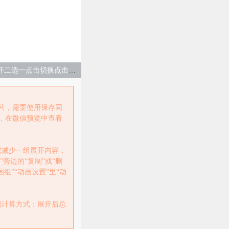
端午节绿色点击换图展开二选一点击切换点击换图SVG（仅支持手机端触发）
片，需要使用保存同
，在微信预览中查看
或减少一组展开内容，
”旁边的“复制”或“删
组”“动画设置”里“动
。
概计算方式：展开后总