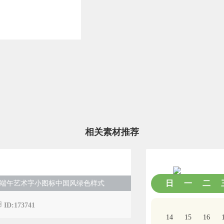
相关素材推荐
端午节
日
一
二
端午艺术字小图标中国风绿色样式
ID:173741
14
15
16