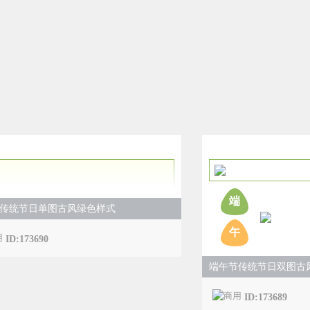
端
传统节日单图古风绿色样式
午
ID:173690
端午节传统节日双图古
ID:173689