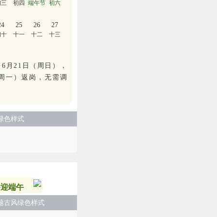
初三
初四
端午节
初六
24
25
26
27
初十
十一
十二
十三
 6月21日（周日），
（周一）返岗，无需调
绿色样式
香迎端午
题古风绿色样式