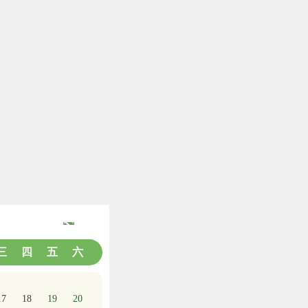
放假安排
三
四
五
六
17
18
19
20