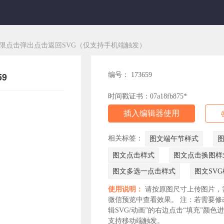
限点击弹出点击返回SVG（仅支持手机端触发）
9
编号： 173659
时间戳证书：07a18fb875*
插入编辑器使用
相关标签：
图文端午节样式
图
图文点击样式
图文点击换图样
图文多选一点击样式
图文SV
使用说明：
请按原图尺寸上传图片，
微信预览中查看效果。 注：若需要修
辑SVG/动画”的右边点击“填充”颜
支持移动端触发。