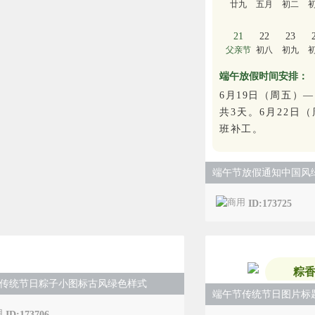
廿九
五月
初二
21
22
23
父亲节
初八
初九
端午放假时间安排：
6月19日（周五）—
共3天。6月22日
班补工。
端午节放假通知中国风
ID:173725
粽
传统节日粽子小图标古风绿色样式
端午节传统节日图片标
ID:173706