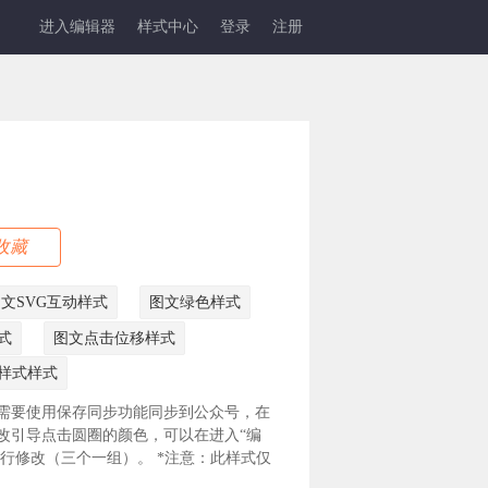
进入编辑器
样式中心
登录
注册
收藏
文SVG互动样式
图文绿色样式
式
图文点击位移样式
G样式样式
需要使用保存同步功能同步到公众号，在
改引导点击圆圈的颜色，可以在进入“编
色进行修改（三个一组）。 *注意：此样式仅