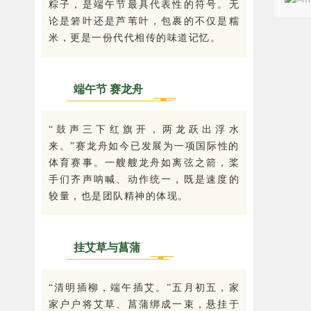
粽子，是端午节最具代表性的符号。无
论是箬叶还是芦苇叶，包裹的不仅是糯
米，更是一份代代相传的味道记忆。
端午节 赛龙舟
0
2
“鼓声三下红旗开，两龙跃出浮水
来。”赛龙舟如今已发展为一项国际性的
体育赛事。一艘艘龙舟如离弦之箭，桨
手们齐声呐喊、动作统一，既是速度的
较量，也是团队精神的体现。
挂艾草与菖蒲
0
3
“清明插柳，端午插艾。”五月初五，家
家户户将艾草、菖蒲绑成一束，悬挂于