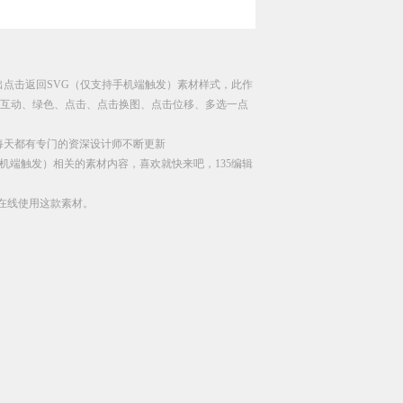
出点击返回SVG（仅支持手机端触发）素材样式，此作
SVG互动、绿色、点击、点击换图、点击位移、多选一点
每天都有专门的资深设计师不断更新
机端触发）相关的素材内容，喜欢就快来吧，135编辑
直接在线使用这款素材。