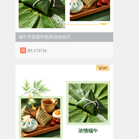
端午节双图中国风绿色样式
ID:173716
浓情端午