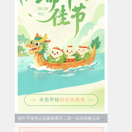
端午节绿色点击换图展开二选一点击切换点击换图SVG（仅支持手机端触发）