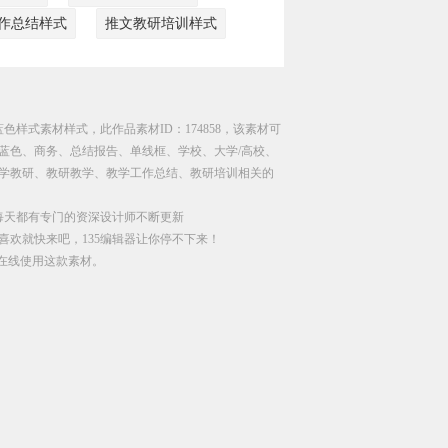
作总结样式
推文教研培训样式
色样式素材样式，此作品素材ID：174858，该素材可
蓝色、商务、总结报告、单线框、学校、大学/高校、
学教研、教研教学、教学工作总结、教研培训相关的
每天都有专门的资深设计师不断更新
喜欢就快来吧，135编辑器让你停不下来！
直接在线使用这款素材。