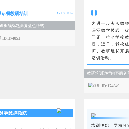
师专项教研培训
TRAINING
为进一步夯实教
训框线标题商务蓝色样式
课堂教学模式，
问题，推动学校
ID:174851
质，近日，我校
师、教研组长开
培训活动。
教研培训边框内容商务
ID:174849
领导致辞领航
培训伊始，学校分