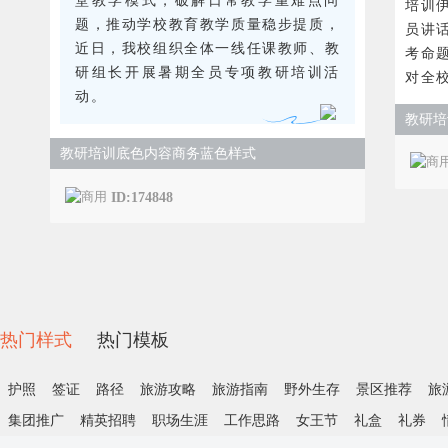
堂教学模式，破解日常教学重难点问
培训
题，推动学校教育教学质量稳步提质，
员讲
近日，我校组织全体一线任课教师、教
考命
研组长开展暑期全员专项教研培训活
对全
动。
教研培
教研培训底色内容商务蓝色样式
ID:174848
热门样式
热门模板
护照
签证
路径
旅游攻略
旅游指南
野外生存
景区推荐
旅
集团推广
精英招聘
职场生涯
工作思路
女王节
礼盒
礼券