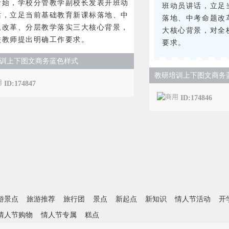
伊始，学校分管教学副校长发表开班动
班动员讲话，立足
话，立足当前基础教育新课标落地、中
落地、中考命题改
题改革、分层教学落实三大核心背景，
大核心背景，对全
校教师提出明确工作要求。
要求。
训上下图文商务蓝色样式
教研培训上下图文商务
ID:174847
ID:174846
游景点
旅游推荐
旅行团
景点
新起点
新知识
情人节活动
开
情人节购物
情人节专属
糕点