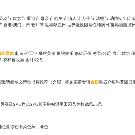
劳动节
建党节
重阳节
母亲节
端午节
情人节
万圣节
清明节
消防安全日
节
香港/澳门回归
教师节
世界献血日
世界慢性阻塞性肺病日/世界慢阻肺
新闻媒体
制造业/工业
餐饮美食
影视娱乐
低碳环保
慈善/公益
房产/建筑
事
农林畜牧渔
会计/税务
绍
邀请函
散文诗歌
书籍推荐（介绍）
答题
菜谱食谱
会议
电器
介绍
科普
团日
散风
高级
SVG样式
SVG长图
拼贴
通用
田园风
美拉德风
ins风
咖色
蓝绿色
卡其色
莫兰迪色