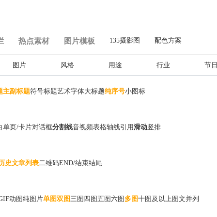
栏
热点素材
图片模板
135摄影图
配色方案
图片
风格
用途
行业
节
题
主副标题
符号标题
艺术字体
大标题
纯序号
小图标
白
单页/卡片
对话框
分割线
音视频
表格
轴线
引用
滑动
竖排
历史文章列表
二维码
END/结束
结尾
GIF动图
纯图片
单图
双图
三图
四图
五图
六图
多图
十图及以上
图文并列