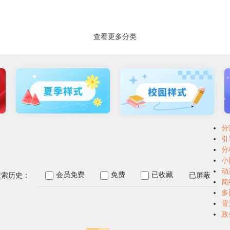
查看更多分类
分
引
分
小
动
会员免费
免费
已收藏
已屏蔽
搜索历史：
简
多
背
政