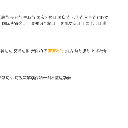
感恩节
圣诞节
中秋节
国家公祭日
国庆节
元旦节
父亲节
618/双
日
国际博物馆日
世界知识产权日
世界血友病日
全国土地日
世
体育运动
交通运输
安保消防
旅游出行
酒店
商务服务
艺术场馆
活动
诗/古诗
政策解读
保洁
一图看懂
运动会