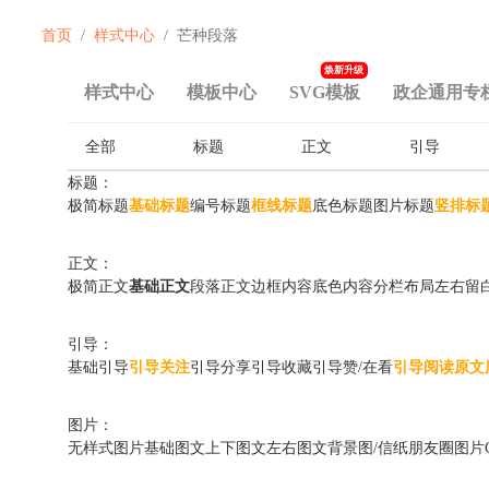
首页
样式中心
芒种段落
焕新升级
样式中心
模板中心
SVG模板
政企通用专
全部
标题
正文
引导
标题：
极简标题
基础标题
编号标题
框线标题
底色标题
图片标题
竖排标
正文：
极简正文
基础正文
段落正文
边框内容
底色内容
分栏布局
左右留
引导：
基础引导
引导关注
引导分享
引导收藏
引导赞/在看
引导阅读原文
图片：
无样式图片
基础图文
上下图文
左右图文
背景图/信纸
朋友圈图片