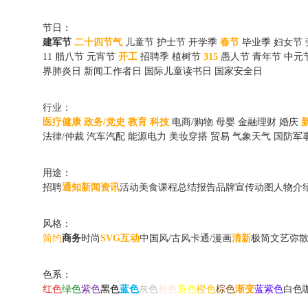
节日：
建军节
二十四节气
儿童节
护士节
开学季
春节
毕业季
妇女节
11
腊八节
元宵节
开工
招聘季
植树节
315
愚人节
青年节
中元
界肺炎日
新闻工作者日
国际儿童读书日
国家安全日
行业：
医疗健康
政务/党史
教育
科技
电商/购物
母婴
金融理财
婚庆
法律/仲裁
汽车汽配
能源电力
美妆穿搭
贸易
气象天气
国防军
用途：
招聘
通知
新闻资讯
活动
美食
课程
总结报告
品牌宣传动图
人物介
风格：
简约
商务
时尚
SVG互动
中国风/古风
卡通/漫画
清新
极简
文艺
弥
色系：
红色
绿色
紫色
黑色
蓝色
灰色
粉色
黄色
橙色
棕色
渐变
蓝紫色
白色