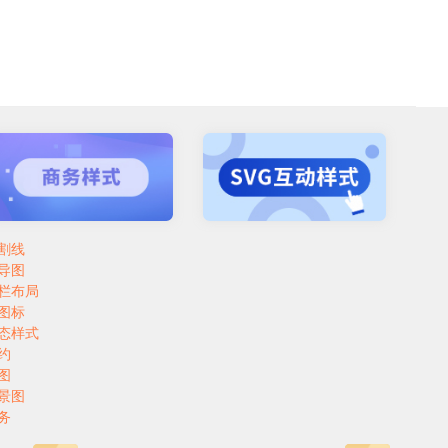
割线
导图
栏布局
图标
态样式
约
图
景图
务