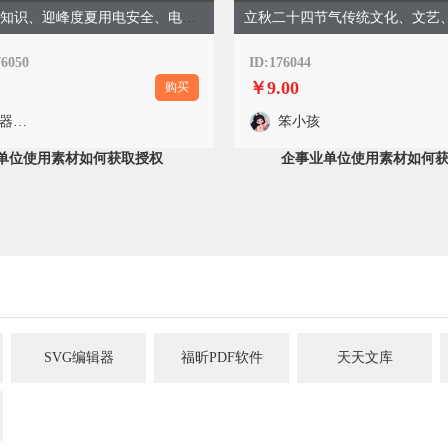
掌握用电安全知识、迎峰度夏用电安全、电力、商务简约、绿色模板
立秋二十四节气传统文化、文艺
76050
ID:176044
￥9.00
购买
135编辑器官方
笨小孩
单位使用素材如何获取授权
企事业单位使用素材如何
SVG编辑器
福昕PDF软件
天天文库