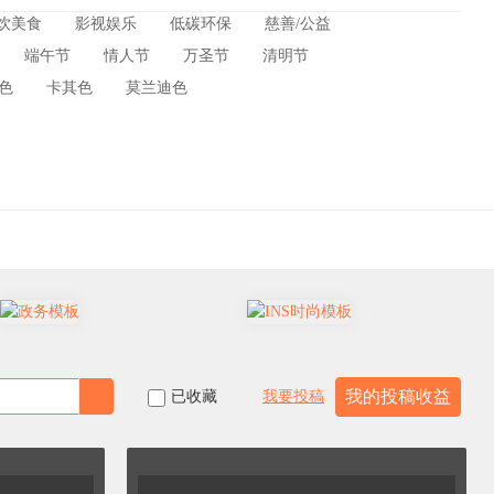
饮美食
影视娱乐
低碳环保
慈善/公益
端午节
情人节
万圣节
清明节
源电力
美妆穿搭
贸易
气象天气
国防军事
色
卡其色
莫兰迪色
开工
招聘季
植树节
315
愚人节
青年节
世界血友病日
全国土地日
世界肺炎日
我的投稿收益
已收藏
我要投稿