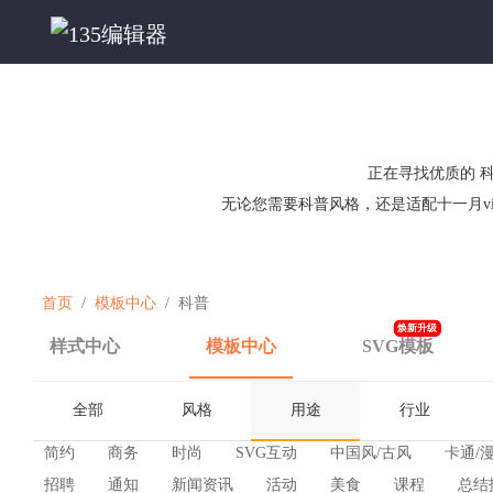
正在寻找优质的 
无论您需要科普风格，还是适配十一月v
首页
模板中心
科普
焕新升级
样式中心
模板中心
SVG模板
全部
风格
用途
行业
简约
商务
时尚
SVG互动
中国风/古风
卡通/
招聘
通知
新闻资讯
活动
美食
课程
总结