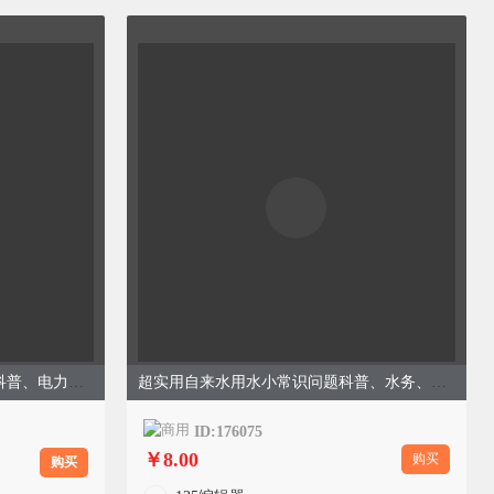
安全充电科普隐患规避安全知识科普、电力、简约、绿色灰色模板
超实用自来水用水小常识问题科普、水务、商务简约、绿色模板
ID:176075
￥8.00
购买
购买