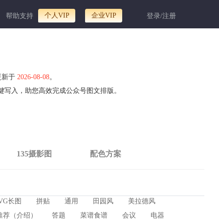
个人VIP
企业VIP
帮助支持
登录/注册
更新于
2026-08-08
。
一键写入，助您高效完成公众号图文排版。
135摄影图
配色方案
VG长图
拼贴
通用
田园风
美拉德风
推荐（介绍）
答题
菜谱食谱
会议
电器