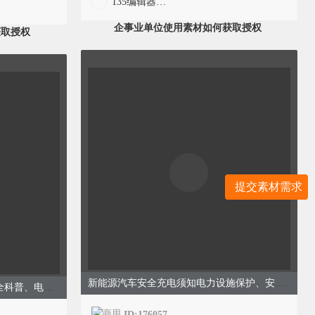
135编辑器官方
企事业单位使用素材如何获取授权
获取授权
提交素材需求
新能源汽车安全充电须知电力设施保护、安全科普、电力简约、绿色模板
夏季用电安全指南居家防触电安全科普、电力、简约通用、橙色模板
ID:176057