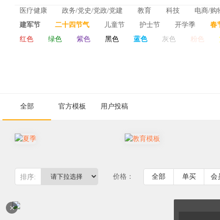
ins风
医疗健康
政务/党史/党政/党建
教育
科技
电商/购
介绍
科普
团日活动
诗/古诗
政策解读
保洁
建军节
二十四节气
儿童节
护士节
开学季
春
房产/建筑
体育运动
交通运输
安保消防
旅游出行
红色
绿色
紫色
黑色
蓝色
灰色
粉色
消防安全日
感恩节
圣诞节
中秋节
国家公祭日
农林畜牧渔
会计/税务
中元节
香港/澳门回归
教师节
世界献血日
世界慢
新闻工作者日
国际儿童读书日
国家安全日
全部
官方模板
用户投稿
价格：
全部
单买
会
排序:
×