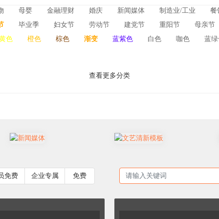
物
母婴
金融理财
婚庆
新闻媒体
制造业/工业
餐
一图看懂
运动会
节
毕业季
妇女节
劳动节
建党节
重阳节
母亲节
酒店
商务服务
艺术场馆
法律/仲裁
汽车汽配
能
黄色
橙色
棕色
渐变
蓝紫色
白色
咖色
蓝绿
国庆节
元旦节
父亲节
618/双11
腊八节
元宵节
性阻塞性肺病日/世界慢阻肺日
国际博物馆日
世界知识产权日
查看更多分类
员免费
企业专属
免费