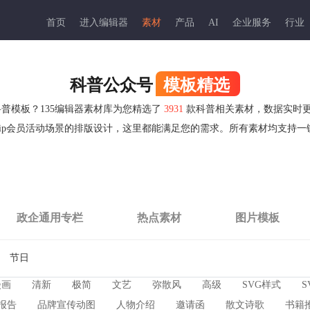
首页
进入编辑器
素材
产品
AI
企业服务
行业
科普公众号
模板精选
科普模板？135编辑器素材库为您精选了
3931
款科普相关素材，数据实时
ip会员活动场景的排版设计，这里都能满足您的需求。所有素材均支持
政企通用专栏
热点素材
图片模板
节日
漫画
清新
极简
文艺
弥散风
高级
SVG样式
S
报告
品牌宣传动图
人物介绍
邀请函
散文诗歌
书籍