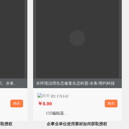
高层二次供水见问题科普饮水常识、水务、商务简约、蓝色模板
水环境治理生态修复生态科普/水务/简约科技商务/绿色模板
ID:176142
￥8.00
购买
购买
135编辑器官方
获取授权
企事业单位使用素材如何获取授权