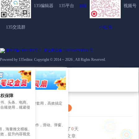
135编辑器
135平台
B站
视频号
135交流群
小红书
京ICP备14061383号-1
京公网安备 11010502048357号
Powered by 135editor. Copyright © 2014 ~ 2026 , All Rights Reserved.
联系客服
热点
资源下载
图片工具
方案
暂无消息
暂无消息
新手入门
您的用户编号：
135笔记
135客户端下载
极速作图
内容中台
135官方课程
会员到期日期:
版权保障
权素材
营销日历
135公众号插件下载
图片拼图
会员剩余天数:
插件集成
红书、头条、电商、
材 + 精美推文模板一键套用，高效搞定
135社群
量合规使用，规避侵
Ai豆:
续费
135多平台分发
135摄影图
开放接口
 效果一键制作
GIF制作
化部署
hi~
、长图、互动模板一键制作，滑动、弹窗、
135与你相伴了
0
天
部可用，海量推文模板、
图片美化
炫酷交互效果随心用
特效，提升内容视觉
编辑了
011
篇文章
赋能