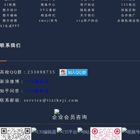
AI抠图
模板中心
用户协议
135笔记
图片设计
SVG素材
隐私政策
排版定制
图片编辑
精选样式
关于我们
合作推广
图片拼图
emoji符号
svg用户协议
企微私域运营
AI生成PPT
联系我们
高校QQ群：
233098735
新浪微博：
135编辑器
知乎问答：
135编辑器
联系邮箱:
service@tizikeji.com
企业会员咨询