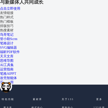
与新媒体人共同成长
点击立即使用
友情链接
热门样式
热门模板
排版技巧
热搜素材
鸟哥笔记
管小助Scrm
笔格设计
SVG编辑器
福昕PDF软件
天天文库
思维导图
AI工具集
运营指南
笔格AIPPT
攻壳智能体
开始使用
特色功能
素材库
关于135
更多
图片库
样式中心
帮助中心
135社群