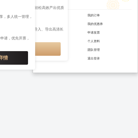
图片分割
创作赋能
共计
0
个文字
文、AI 文章配图改图，轻松高效产出优质
号迁移开留言
授权公众号
我的订单
共享，多人统一管理，
IP 特权
企业培训
定时群发
我的优惠券
多公众号管理、多格式导入、导出高清长
活动
我的会员
申请发票
接、云端草稿等权益
上申请，优先开票，
我的课程
个人资料
开通会员享特权
水印设置
团队管理
详情
全文格式
退出登录