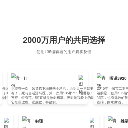
2000万用户的共同选择
使用135编辑器的用户真实反馈
听说3920
领导临下班甩来个急活，说明天一早就要推文。晚上还有局呢!!!!,我真的头皮发麻。
2015年小城市二本毕业，激烈的公考后
活活马医，第一次用135那个"一键排版"，心里根本没底。结果你猜怎么着?就"唰"一
运的是，使用135编辑器后，自己的工
儿!简直就是救命稻草。没影响我晚上的局，从那天起，我就把它当成了我的御用救火队员。
我院，也有无数的孩子经过康复治疗回归
这感觉，特踏实。
连绵，白水做酒，下一个十年，敬未来，敬
月亮
实现