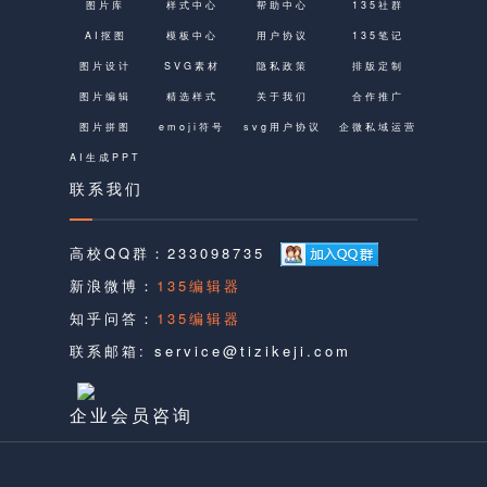
图片库
样式中心
帮助中心
135社群
AI抠图
模板中心
用户协议
135笔记
图片设计
SVG素材
隐私政策
排版定制
图片编辑
精选样式
关于我们
合作推广
图片拼图
emoji符号
svg用户协议
企微私域运营
AI生成PPT
联系我们
高校QQ群：
233098735
新浪微博：
135编辑器
知乎问答：
135编辑器
联系邮箱:
service@tizikeji.com
企业会员咨询