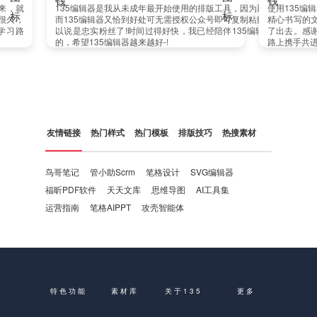
媒体这份工作以来，就
135编辑器是我从未成年最开始使用的排版工具，因
编辑器，虽然用了很久，
而135编辑器又恰到好处可无需授权公众号即可复制
在上新，永远在学习路
以说是忠实粉丝了!时间过得好快，我已经陪伴135
意！
的，希望135编辑器越来越好-!
友情链接
热门样式
热门模板
排版技巧
热搜素材
鸟哥笔记
管小助Scrm
笔格设计
SVG编辑器
福昕PDF软件
天天文库
思维导图
AI工具集
运营指南
笔格AIPPT
攻壳智能体
特色功能
素材库
关于135
更多