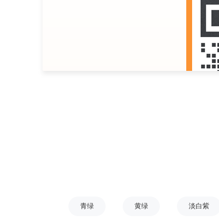
青绿
黄绿
淡白紫