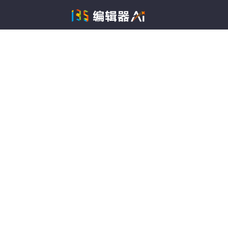
135编辑器拥有大量
婚庆正