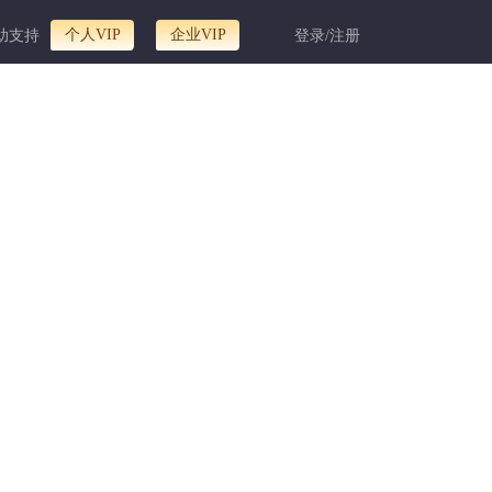
个人VIP
企业VIP
助支持
登录/注册
模板、婚庆正文图文模板
众号图文