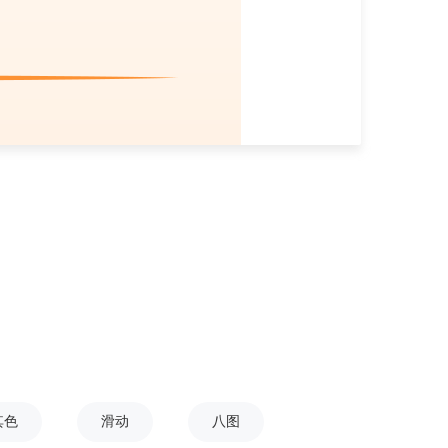
其色
滑动
八图