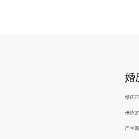
婚
婚庆正
传统
产生