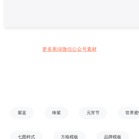
更多葱绿微信公众号素材
紫蓝
绛紫
元宵节
世界蜜
七图样式
方格模板
品牌模板