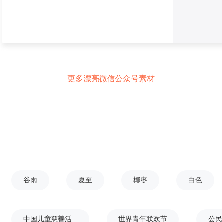
更多漂亮微信公众号素材
谷雨
夏至
椰枣
白色
中国儿童慈善活
世界青年联欢节
公民