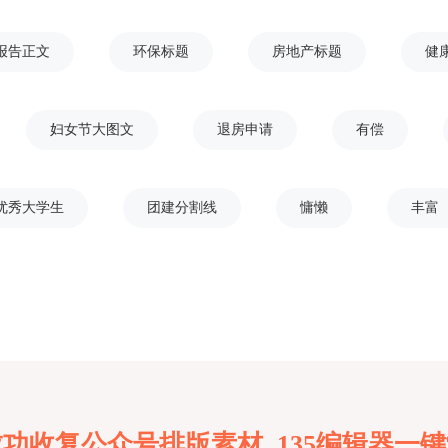
报告正文
环保标题
房地产标题
健
妇女节大图文
退房申请
有偿
优秀大学生
团建分割线
慵懒
丰富
功收复公众号排版素材 135编辑器一