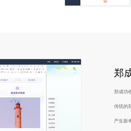
郑
郑成功
传统的
产生新