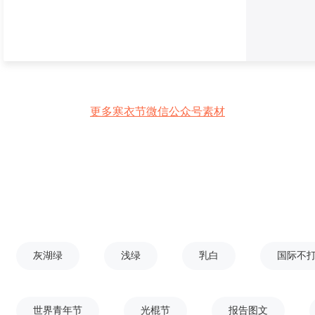
更多寒衣节微信公众号素材
灰湖绿
浅绿
乳白
国际不
世界青年节
光棍节
报告图文