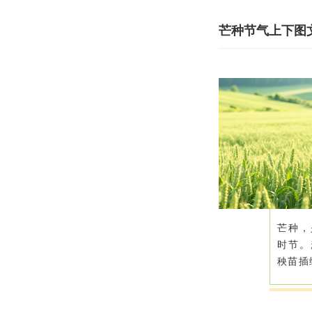
芒种节气上下图
芒种，
时节。
秧苗插